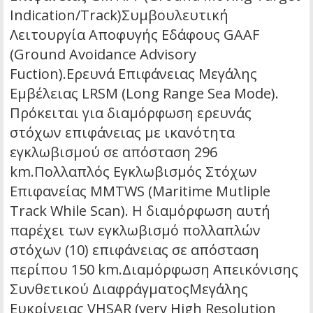
Indication/Track)Συμβουλευτική
Λειτουργία Αποφυγής Εδάφους GAAF
(Ground Avoidance Advisory
Fuction).Ερευνά Επιφάνειας Μεγάλης
Εμβέλειας LRSM (Long Range Sea Mode).
Πρόκειται για διαμόρφωση ερευνάς
στόχων επιφάνειας με ικανότητα
εγκλωβισμού σε απόσταση 296
km.Πολλαπλός Εγκλωβισμός Στόχων
Επιφανείας MMTWS (Maritime Mutliple
Track While Scan). Η διαμόρφωση αυτή
παρέχει των εγκλωβισμό πολλαπλών
στόχων (10) επιφάνειας σε απόσταση
περίπου 150 km.Διαμόρφωση Απεικόνισης
Συνθετικού ΔιαφράγματοςΜεγάλης
Ευκρίνειας VHSAR (very High Resolution