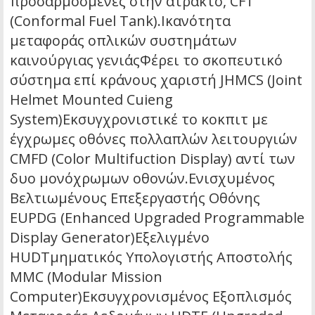
προσαρμοσμένες στην άτρακτο, CFT
(Conformal Fuel Tank).Ικανότητα
μεταφοράς οπλικών συστημάτων
καινούργιας γενιάςΦέρει το σκοπευτικό
σύστημα επί κράνους χαριστή JHMCS (Joint
Helmet Mounted Cuieng
System)Εκσυγχρονιστικέ το κοκπιτ με
έγχρωμες οθόνες πολλαπλών λειτουργιών
CMFD (Color Multifuction Display) αντί των
δυο μονόχρωμων οθονών.Ενισχυμένος
Βελτιωμένους Επεξεργαστής Οθόνης
EUPDG (Enhanced Upgraded Programmable
Display Generator)Εξελιγμένο
HUDΤμηματικός Υπολογιστής Αποστολής
MMC (Modular Mission
Computer)Εκσυγχρονισμένος Εξοπλισμός