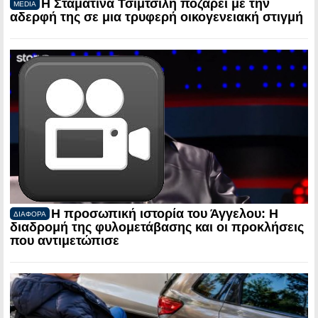
Η Σταματίνα Τσιμτσιλή ποζάρει με την
MEDIA
αδερφή της σε μια τρυφερή οικογενειακή στιγμή
Η προσωπική ιστορία του Άγγελου: Η
ΔΙΑΦΟΡΑ
διαδρομή της φυλομετάβασης και οι προκλήσεις
που αντιμετώπισε