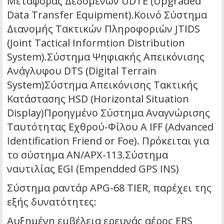
Μεταφοράς Δεδομένων UDTE (Upgraded
Data Transfer Equipment).Κοινό Σύστημα
Διανομής Τακτικών Πληροφοριών JTIDS
(Joint Tactical Informtion Distribution
System).Σύστημα Ψηφιακής Απεικόνισης
Ανάγλυφου DTS (Digital Terrain
System)Σύστημα Απεικόνισης Τακτικής
Κατάστασης HSD (Horizontal Situation
Display)Προηγμένο Σύστημα Αναγνώρισης
Ταυτότητας Εχθρού-Φίλου A IFF (Advanced
Identification Friend or Foe). Πρόκειται για
το σύστημα AN/APX-113.Σύστημα
ναυτιλίας EGI (Empendded GPS INS)
Σύστημα ραντάρ APG-68 TIER, παρέχει της
εξής δυνατότητες:
Αυξημένη εμβέλεια ερευνάς αέρος ERS