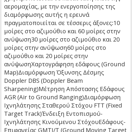
αερομαχίας, με την ενεργοποίησης της
διαμόρφωσης αυτής η ερευνά
πραγματοποιείται σε τέσσερις άξονες:10
μοίρες στο αζιμούθιο και 60 μοίρες στην
ανύψωση30 μοίρες στο αζιμούθιο και 20
μοίρες στην ανύψωση60 μοίρες στο
αζιμούθιο και 20 μοίρες στην
ανύψωσηΧαρτογράφηση εδάφους (Ground
Map)Διαμόρφωση Όξυνσης Δέσμης
Doppler DBS (Doppler Beam
Sharpening)Μέτρηση Απόστασης Εδάφους
AGR (Air to Ground Ranging)Διαμόρφωση
Ιχνηλάτησης Σταθερού Στόχου FTT (Fixed
Target Track)Ένδειξη Εντοπισμού-
Ιχνηλάτησης Κινούμενου ΣτόχουΕδάφους-
Επιφανείας GMTI/T (Ground Moving Target