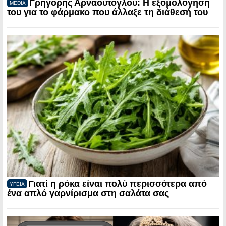
Γρηγόρης Αρναούτογλου: Η εξομολόγηση
MEDIA
του για το φάρμακο που άλλαξε τη διάθεσή του
Γιατί η ρόκα είναι πολύ περισσότερα από
ΥΓΕΙΑ
ένα απλό γαρνίρισμα στη σαλάτα σας