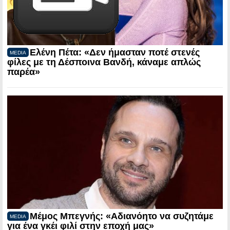
Ελένη Πέτα: «Δεν ήμασταν ποτέ στενές
MEDIA
φίλες με τη Δέσποινα Βανδή, κάναμε απλώς
παρέα»
Μέμος Μπεγνής: «Αδιανόητο να συζητάμε
MEDIA
για ένα γκέι φιλί στην εποχή μας»