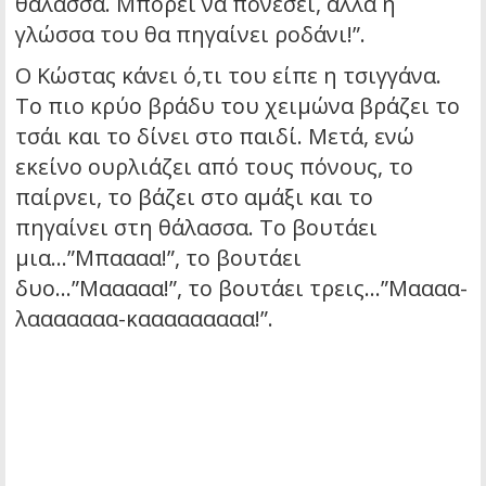
θάλασσα. Μπορεί να πονέσει, αλλά η
γλώσσα του θα πηγαίνει ροδάνι!”.
Ο Κώστας κάνει ό,τι του είπε η τσιγγάνα.
Το πιο κρύο βράδυ του χειμώνα βράζει το
τσάι και το δίνει στο παιδί. Μετά, ενώ
εκείνο ουρλιάζει από τους πόνους, το
παίρνει, το βάζει στο αμάξι και το
πηγαίνει στη θάλασσα. Το βουτάει
μια…”Μπαααα!”, το βουτάει
δυο…”Μααααα!”, το βουτάει τρεις…”Μαααα-
λααααααα-κααααααααα!”.