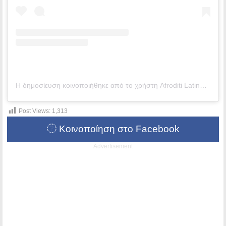
Η δημοσίευση κοινοποιήθηκε από το χρήστη Afroditi Latinopoulou (@a.latinopoulou)
Post Views:
1,313
Κοινοποίηση στο Facebook
Advertisement