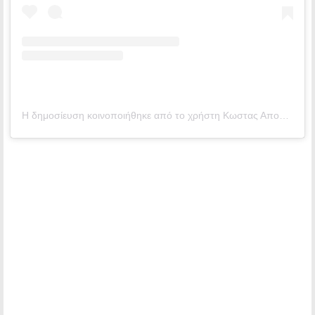
Η δημοσίευση κοινοποιήθηκε από το χρήστη Κωστας Αποστολιδης Fan Page (@kostas_apostilidis_fan_page)