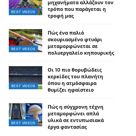
μηχανήματα αλλάζουν τον
τρόπο που παράγεται η
BEST VIDEOS
τροφή μας
Πώς ένα παλιό
σκουριασμένο φτυάρι
μεταμορφώνεται σε
BEST VIDEOS
πολυεργαλείο κηπουρικής
Οι 10 πιο θορυβώδεις
κερκίδες του πλανήτη
όπου η ατμόσφαιρα
BEST VIDEOS
θυμίζει ηφαίστειο
Πώς η σύγχρονη τέχνη
μεταμορφώνει απλά
υλικά σε εντυπωσιακά
BEST VIDEOS
έργα φαντασίας