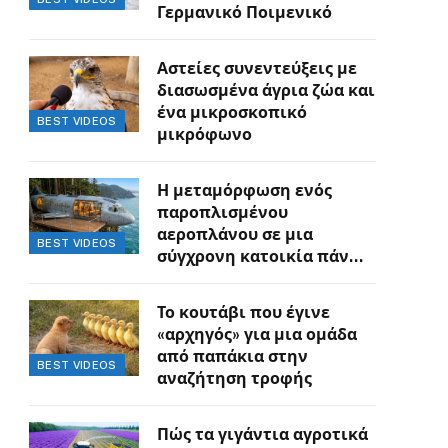
Γερμανικό Ποιμενικό
Αστείες συνεντεύξεις με
διασωσμένα άγρια ζώα και
ένα μικροσκοπικό
BEST VIDEOS
μικρόφωνο
Η μεταμόρφωση ενός
παροπλισμένου
αεροπλάνου σε μια
BEST VIDEOS
σύγχρονη κατοικία πάνω
στον γκρεμό
Το κουτάβι που έγινε
«αρχηγός» για μια ομάδα
από παπάκια στην
BEST VIDEOS
αναζήτηση τροφής
Πώς τα γιγάντια αγροτικά