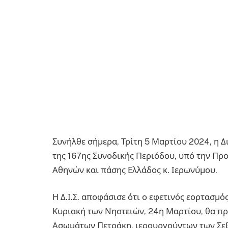
Συνήλθε σήμερα, Τρίτη 5 Μαρτίου 2024, η Δ
της 167ης Συνοδικής Περιόδου, υπό την Π
Αθηνών και πάσης Ελλάδος κ. Ιερωνύμου.
Η Δ.Ι.Σ. αποφάσισε ότι ο εφετινός εορτασμό
Κυριακή των Νηστειών, 24η Μαρτίου, θα πρ
Ασωμάτων Πετράκη, ιερουργούντων των Σ