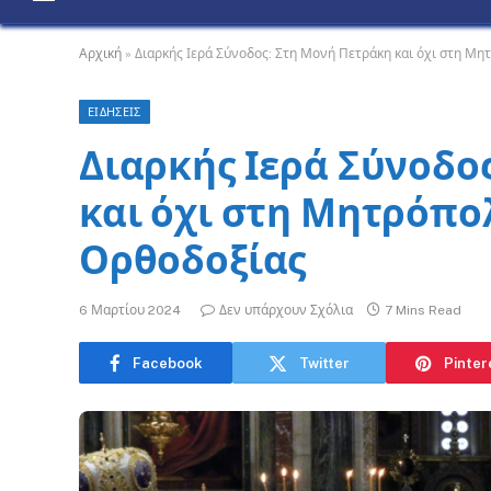
Αρχική
»
Διαρκής Ιερά Σύνοδος: Στη Μονή Πετράκη και όχι στη Μη
ΕΙΔΗΣΕΙΣ
Διαρκής Ιερά Σύνοδο
και όχι στη Μητρόπο
Ορθοδοξίας
6 Μαρτίου 2024
Δεν υπάρχουν Σχόλια
7 Mins Read
Facebook
Twitter
Pinter