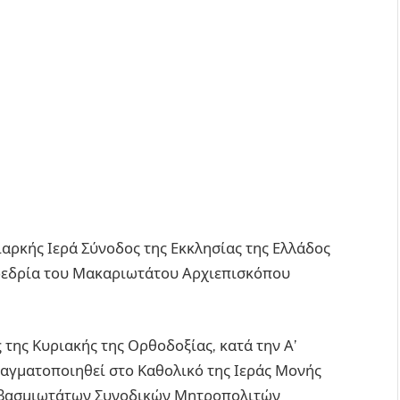
ιαρκής Ιερά Σύνοδος της Εκκλησίας της Ελλάδος
ροεδρία του Μακαριωτάτου Αρχιεπισκόπου
ς της Κυριακής της Ορθοδοξίας, κατά την Α’
αγματοποιηθεί στο Καθολικό της Ιεράς Μονής
εβασμιωτάτων Συνοδικών Μητροπολιτών