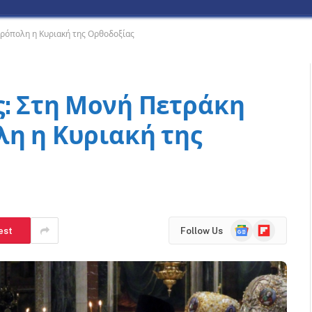
τρόπολη η Κυριακή της Ορθοδοξίας
ς: Στη Μονή Πετράκη
λη η Κυριακή της
Google
Flipboard
est
Follow Us
News