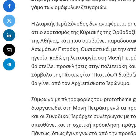
γάμο των ομόφυλων ζευγαριών.
Η Διαρκής Ιερά Σύνοδος δεν αναφέρεται ρη
ότι ο εορτασμός της Κυριακής της Ορθοδοξ
της Αθήνας, κάτι που συμβαίνει παραδοσιακ
Ασωμάτων Πετράκη. Ουσιαστικά, με την από
ηγεσία, καθώς η λειτουργία στη Μονή Πετρά
θα στείλει προσκλήσεις στην πολιτειακή και
Σύμβολο της Πίστεως (το “Πιστεύω”) διάβαζ
θα γίνει από τον Αρχιεπίσκοπο Ιερώνυμο.
Σύμφωνα με πληροφορίες του protothema.gr,
διοργανωθεί στη Μονή Πετράκη, ενώ τα πρ
και οι Συνοδικοί Ιεράρχες συνέτρωγαν με τ
απευθύνει και τη σχετική πρόσκληση, πράγμ
Πάντως, όπως έγινε γνωστό από την προεδρ