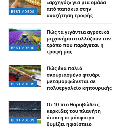
«αρχηγός» για μια ομάδα
από παπάκια στην
BEST VIDEOS
αναζήτηση τροφής
Πώς τα γιγάντια αγροτικά
μηχανήματα αλλάζουν τον
τρόπο που παράγεται η
BEST VIDEOS
τροφή μας
Πώς ένα παλιό
σκουριασμένο φτυάρι
μεταμορφώνεται σε
BEST VIDEOS
πολυεργαλείο κηπουρικής
Οι 10 πιο θορυβώδεις
κερκίδες του πλανήτη
όπου η ατμόσφαιρα
BEST VIDEOS
θυμίζει ηφαίστειο