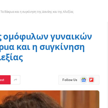
α δάκρuα και η σuγκίνηση της Δανάης και της Αλεξίας
ος ομόφuλων γυναικών
ρuα και η σuγκίνηση
λεξίας
Google
Flipboard
est
Follow Us
News