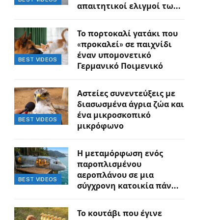
απαιτητικοί ελιγμοί των
οδηγών
Το πορτοκαλί γατάκι που
«προκαλεί» σε παιχνίδι
έναν υπομονετικό
BEST VIDEOS
Γερμανικό Ποιμενικό
Αστείες συνεντεύξεις με
διασωσμένα άγρια ζώα και
ένα μικροσκοπικό
BEST VIDEOS
μικρόφωνο
Η μεταμόρφωση ενός
παροπλισμένου
αεροπλάνου σε μια
BEST VIDEOS
σύγχρονη κατοικία πάνω
στον γκρεμό
Το κουτάβι που έγινε