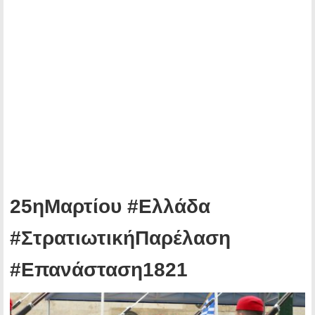
25ηΜαρτίου #Ελλάδα
#ΣτρατιωτικήΠαρέλαση
#Επανάσταση1821