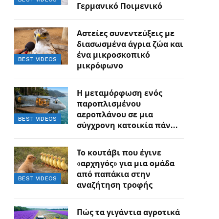
Γερμανικό Ποιμενικό
Αστείες συνεντεύξεις με
διασωσμένα άγρια ζώα και
ένα μικροσκοπικό
BEST VIDEOS
μικρόφωνο
Η μεταμόρφωση ενός
παροπλισμένου
αεροπλάνου σε μια
BEST VIDEOS
σύγχρονη κατοικία πάνω
στον γκρεμό
Το κουτάβι που έγινε
«αρχηγός» για μια ομάδα
από παπάκια στην
BEST VIDEOS
αναζήτηση τροφής
Πώς τα γιγάντια αγροτικά