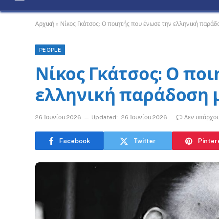
Αρχική
»
Νίκος Γκάτσος: Ο ποιητής που ένωσε την ελληνική παράδ
PEOPLE
Νίκος Γκάτσος: Ο ποι
ελληνική παράδοση μ
26 Ιουνίου 2026
Updated:
26 Ιουνίου 2026
Δεν υπάρχου
Facebook
Twitter
Pinter