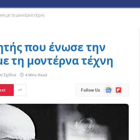
οση με τη μοντέρνα τέχνη
ητής που ένωσε την
ε τη μοντέρνα τέχνη
ν Σχόλια
4 Mins Read
Google
Flipboard
est
Follow Us
News