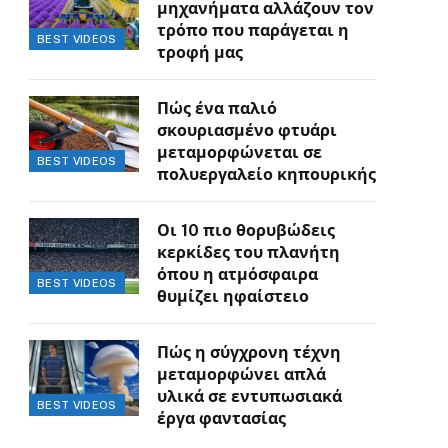
μηχανήματα αλλάζουν τον
τρόπο που παράγεται η
BEST VIDEOS
τροφή μας
Πώς ένα παλιό
σκουριασμένο φτυάρι
μεταμορφώνεται σε
BEST VIDEOS
πολυεργαλείο κηπουρικής
Οι 10 πιο θορυβώδεις
κερκίδες του πλανήτη
όπου η ατμόσφαιρα
BEST VIDEOS
θυμίζει ηφαίστειο
Πώς η σύγχρονη τέχνη
μεταμορφώνει απλά
υλικά σε εντυπωσιακά
BEST VIDEOS
έργα φαντασίας