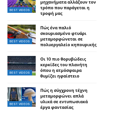
μηχανήματα αλλάζουν τον
τρόπο που παράγεται η
BEST VIDEOS
τροφή μας
Πώς ένα παλιό
σκουριασμένο φτυάρι
μεταμορφώνεται σε
BEST VIDEOS
πολυεργαλείο κηπουρικής
Οι 10 πιο θορυβώδεις
κερκίδες του πλανήτη
όπου η ατμόσφαιρα
BEST VIDEOS
θυμίζει ηφαίστειο
Πώς η σύγχρονη τέχνη
μεταμορφώνει απλά
υλικά σε εντυπωσιακά
BEST VIDEOS
έργα φαντασίας