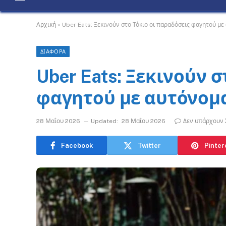
Αρχική
»
Uber Eats: Ξεκινούν στο Τόκιο οι παραδόσεις φαγητού μ
ΔΙΑΦΟΡΑ
Uber Eats: Ξεκινούν 
φαγητού με αυτόνομ
28 Μαΐου 2026
Updated:
28 Μαΐου 2026
Δεν υπάρχουν 
Facebook
Twitter
Pinter