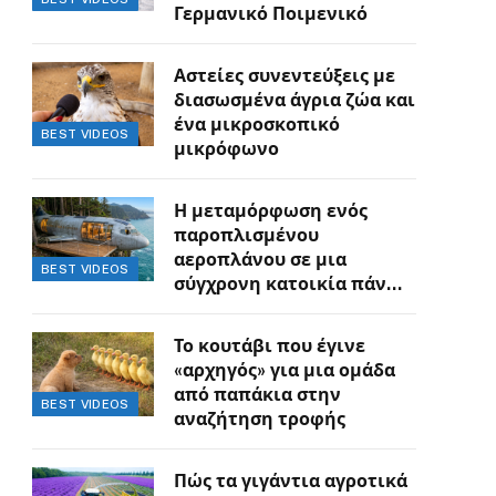
Γερμανικό Ποιμενικό
Αστείες συνεντεύξεις με
διασωσμένα άγρια ζώα και
ένα μικροσκοπικό
BEST VIDEOS
μικρόφωνο
Η μεταμόρφωση ενός
παροπλισμένου
αεροπλάνου σε μια
BEST VIDEOS
σύγχρονη κατοικία πάνω
στον γκρεμό
Το κουτάβι που έγινε
«αρχηγός» για μια ομάδα
από παπάκια στην
BEST VIDEOS
αναζήτηση τροφής
Πώς τα γιγάντια αγροτικά