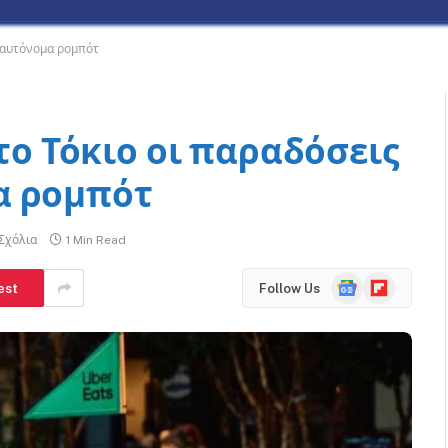
ε αυτόνομα ρομπότ
στο Τόκιο οι παραδόσεις
α ρομπότ
Σχόλια
1 Min Read
Google
Flipboard
est
Follow Us
News