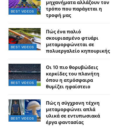
μηχανήματα αλλάζουν τον
τρόπο που παράγεται η
BEST VIDEOS
τροφή μας
Πώς ένα παλιό
σκουριασμένο φτυάρι
μεταμορφώνεται σε
BEST VIDEOS
πολυεργαλείο κηπουρικής
Οι 10 πιο θορυβώδεις
κερκίδες του πλανήτη
όπου η ατμόσφαιρα
BEST VIDEOS
θυμίζει ηφαίστειο
Πώς η σύγχρονη τέχνη
μεταμορφώνει απλά
υλικά σε εντυπωσιακά
BEST VIDEOS
έργα φαντασίας