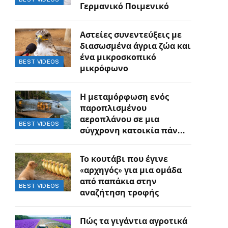
Γερμανικό Ποιμενικό
Αστείες συνεντεύξεις με
διασωσμένα άγρια ζώα και
ένα μικροσκοπικό
BEST VIDEOS
μικρόφωνο
Η μεταμόρφωση ενός
παροπλισμένου
αεροπλάνου σε μια
BEST VIDEOS
σύγχρονη κατοικία πάνω
στον γκρεμό
Το κουτάβι που έγινε
«αρχηγός» για μια ομάδα
από παπάκια στην
BEST VIDEOS
αναζήτηση τροφής
Πώς τα γιγάντια αγροτικά