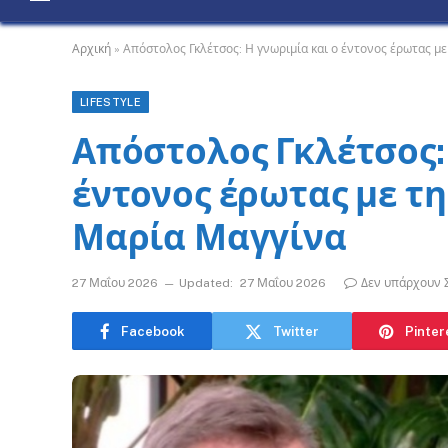
Αρχική
»
Απόστολος Γκλέτσος: Η γνωριμία και ο έντονος έρωτας με
LIFESTYLE
Απόστολος Γκλέτσος: 
έντονος έρωτας με τη
Μαρία Μαγγίνα
27 Μαΐου 2026
Updated:
27 Μαΐου 2026
Δεν υπάρχουν 
Facebook
Twitter
Pinter