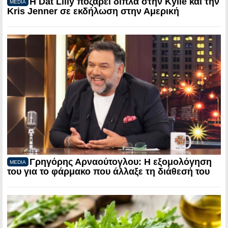
Η Dat Lilly ποζάρει δίπλα στην Kylie και την
MEDIA
Kris Jenner σε εκδήλωση στην Αμερική
Γρηγόρης Αρναούτογλου: Η εξομολόγηση
MEDIA
του για το φάρμακο που άλλαξε τη διάθεσή του