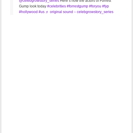
@celebgrowstory_series
Here’s how the actors of Forrest
Gump look today
#celebrities
#forrestgump
#foryou
#fyp
#hollywood
#us
♬ original sound – celebgrowstory_series