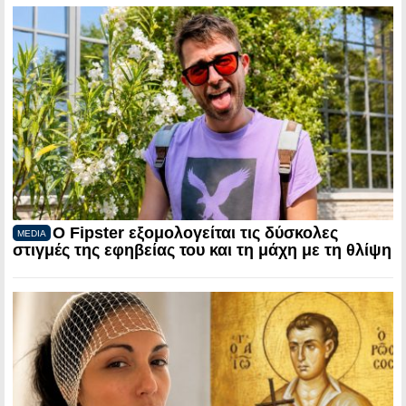
Ο Fipster εξομολογείται τις δύσκολες
MEDIA
στιγμές της εφηβείας του και τη μάχη με τη θλίψη