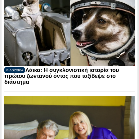
Λάικα: Η συγκλονιστική ιστορία του
ΦΙΛΟΖΩΙΚΑ
πρώτου ζωντανού όντος που ταξίδεψε στο
διάστημα