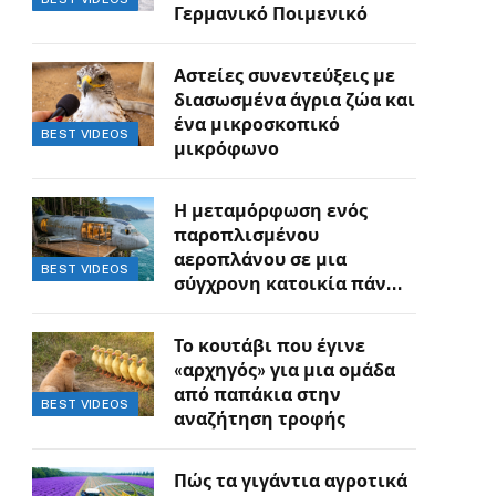
Γερμανικό Ποιμενικό
Αστείες συνεντεύξεις με
διασωσμένα άγρια ζώα και
ένα μικροσκοπικό
BEST VIDEOS
μικρόφωνο
Η μεταμόρφωση ενός
παροπλισμένου
αεροπλάνου σε μια
BEST VIDEOS
σύγχρονη κατοικία πάνω
στον γκρεμό
Το κουτάβι που έγινε
«αρχηγός» για μια ομάδα
από παπάκια στην
BEST VIDEOS
αναζήτηση τροφής
Πώς τα γιγάντια αγροτικά