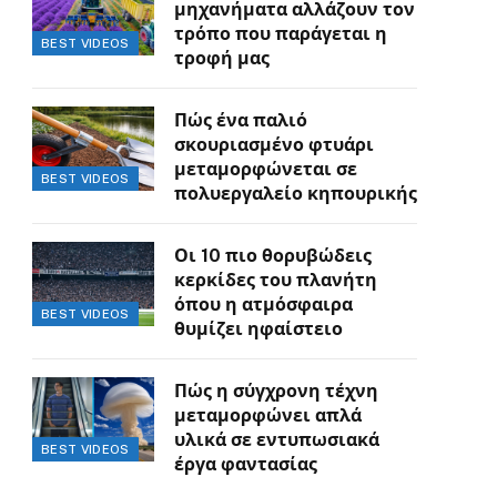
μηχανήματα αλλάζουν τον
τρόπο που παράγεται η
BEST VIDEOS
τροφή μας
Πώς ένα παλιό
σκουριασμένο φτυάρι
μεταμορφώνεται σε
BEST VIDEOS
πολυεργαλείο κηπουρικής
Οι 10 πιο θορυβώδεις
κερκίδες του πλανήτη
όπου η ατμόσφαιρα
BEST VIDEOS
θυμίζει ηφαίστειο
Πώς η σύγχρονη τέχνη
μεταμορφώνει απλά
υλικά σε εντυπωσιακά
BEST VIDEOS
έργα φαντασίας