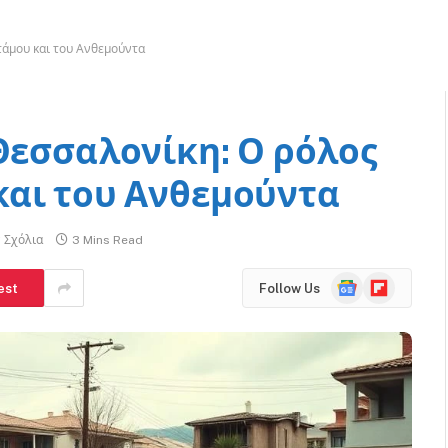
τάμου και του Ανθεμούντα
 Θεσσαλονίκη: Ο ρόλος
και του Ανθεμούντα
 Σχόλια
3 Mins Read
Google
Flipboard
est
Follow Us
News