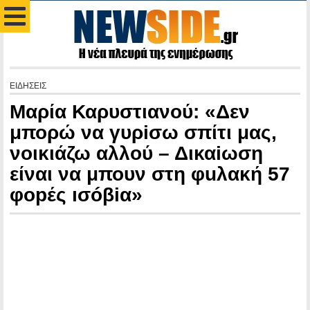
ΕΙΔΗΣΕΙΣ
Μαρία Καρυστιανού: «Δεν
μπορώ να γυρiσω σπίτι μας,
νοικιάζω αλλού – Δικαiωση
είναι να μπουν στη φuλακή 57
φοpές ıσóβiα»