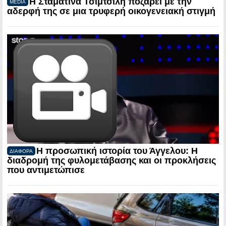
Η Σταματίνα Τσιμτσιλή ποζάρει με την
MEDIA
αδερφή της σε μια τρυφερή οικογενειακή στιγμή
Η προσωπική ιστορία του Άγγελου: Η
ΔΙΑΦΟΡΑ
διαδρομή της φυλομετάβασης και οι προκλήσεις
που αντιμετώπισε