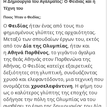
Η Δημιουργία του Αγάλματος: Ο Φειδίας και η
Τέχνη του
Ποιος Ήταν ο Φειδίας;
Ο
Φειδίας
ήταν ένας από τους πιο
φημισμένους γλύπτες της αρχαιότητας.
Μεταξύ των σπουδαίων έργων του, εκτός
από τον
Δία της Ολυμπίας
, ήταν και
η
Αθηνά Παρθένος
, το γιγάντιο άγαλμα
της θεάς Αθηνάς στον Παρθενώνα της
Αθήνας. Ο Φειδίας κατείχε εξαιρετικές
δεξιότητες στη γλυπτική, συνδυάζοντας
χρυσό και ελεφαντόδοντο, μια τεχνική που
ονομάζεται
χρυσελεφάντινη
. Η φήμη του
ως ο καλύτερος γλύπτης της εποχής του
οδήγησε την πόλη της Ολυμπίας να του
αναθέσει το έργο της δημιουργίας του Δία,