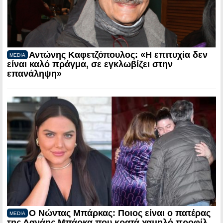
Αντώνης Καφετζόπουλος: «Η επιτυχία δεν
MEDIA
είναι καλό πράγμα, σε εγκλωβίζει στην
επανάληψη»
Ο Νώντας Μπάρκας: Ποιος είναι ο πατέρας
MEDIA
της Δανάης Μπάρκα που κρατά χαμηλό προφίλ