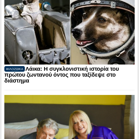
Λάικα: Η συγκλονιστική ιστορία του
ΦΙΛΟΖΩΙΚΑ
πρώτου ζωντανού όντος που ταξίδεψε στο
διάστημα