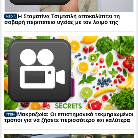
Η Σταματίνα Τσιμτσιλή αποκαλύπτει τη
MEDIA
σοβαρή περιπέτεια υγείας με τον λαιμό της
Μακροζωία: Οι επιστημονικά τεκμηριωμένοι
ΥΓΕΙΑ
τρόποι για να ζήσετε περισσότερο και καλύτερα