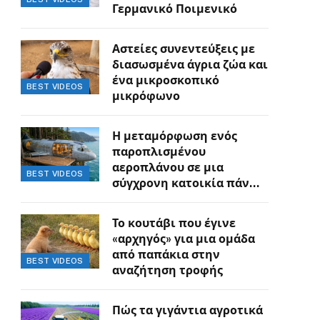
Γερμανικό Ποιμενικό
Αστείες συνεντεύξεις με
διασωσμένα άγρια ζώα και
ένα μικροσκοπικό
BEST VIDEOS
μικρόφωνο
Η μεταμόρφωση ενός
παροπλισμένου
αεροπλάνου σε μια
BEST VIDEOS
σύγχρονη κατοικία πάνω
στον γκρεμό
Το κουτάβι που έγινε
«αρχηγός» για μια ομάδα
από παπάκια στην
BEST VIDEOS
αναζήτηση τροφής
Πώς τα γιγάντια αγροτικά