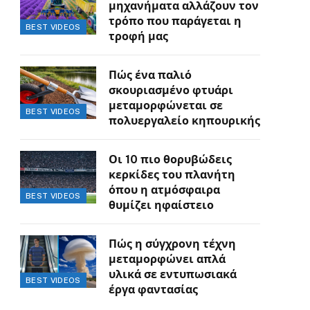
μηχανήματα αλλάζουν τον
τρόπο που παράγεται η
BEST VIDEOS
τροφή μας
Πώς ένα παλιό
σκουριασμένο φτυάρι
μεταμορφώνεται σε
BEST VIDEOS
πολυεργαλείο κηπουρικής
Οι 10 πιο θορυβώδεις
κερκίδες του πλανήτη
όπου η ατμόσφαιρα
BEST VIDEOS
θυμίζει ηφαίστειο
Πώς η σύγχρονη τέχνη
μεταμορφώνει απλά
υλικά σε εντυπωσιακά
BEST VIDEOS
έργα φαντασίας