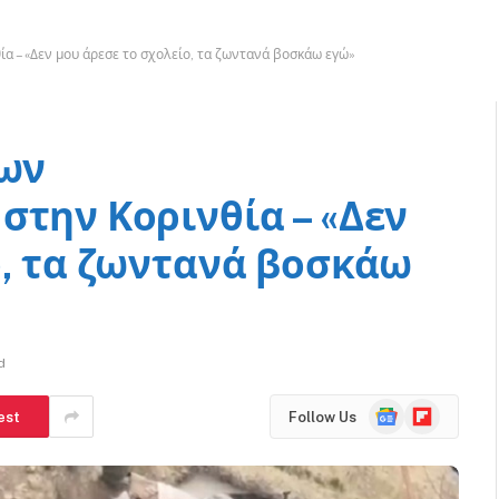
ία – «Δεν μου άρεσε το σχολείο, τα ζωντανά βοσκάω εγώ»
των
στην Κορινθία – «Δεν
ο, τα ζωντανά βοσκάω
d
Google
Flipboard
est
Follow Us
News