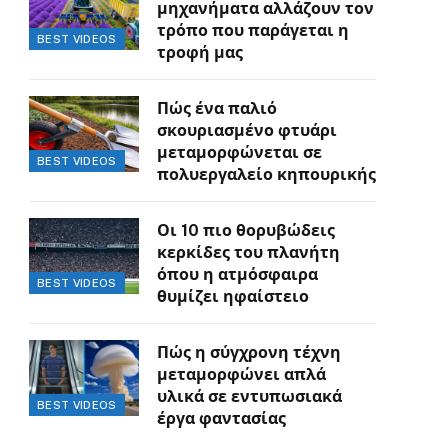
μηχανήματα αλλάζουν τον
τρόπο που παράγεται η
BEST VIDEOS
τροφή μας
Πώς ένα παλιό
σκουριασμένο φτυάρι
μεταμορφώνεται σε
BEST VIDEOS
πολυεργαλείο κηπουρικής
Οι 10 πιο θορυβώδεις
κερκίδες του πλανήτη
όπου η ατμόσφαιρα
BEST VIDEOS
θυμίζει ηφαίστειο
Πώς η σύγχρονη τέχνη
μεταμορφώνει απλά
υλικά σε εντυπωσιακά
BEST VIDEOS
έργα φαντασίας