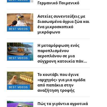
Γερμανικό Ποιμενικό
Αστείες συνεντεύξεις με
διασωσμένα άγρια ζώα και
ένα μικροσκοπικό
BEST VIDEOS
μικρόφωνο
Η μεταμόρφωση ενός
παροπλισμένου
αεροπλάνου σε μια
BEST VIDEOS
σύγχρονη κατοικία πάνω
στον γκρεμό
Το κουτάβι που έγινε
«αρχηγός» για μια ομάδα
από παπάκια στην
BEST VIDEOS
αναζήτηση τροφής
Πώς τα γιγάντια αγροτικά