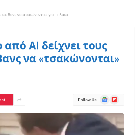
κι και Βανς να «τσακώνονται» για… πλάκα
 από AI δείχνει τους
 Βανς να «τσακώνονται»
Google
Flipboard
est
Follow Us
News