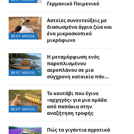
Γερμανικό Ποιμενικό
Αστείες συνεντεύξεις με
διασωσμένα άγρια ζώα και
ένα μικροσκοπικό
BEST VIDEOS
μικρόφωνο
Η μεταμόρφωση ενός
παροπλισμένου
αεροπλάνου σε μια
BEST VIDEOS
σύγχρονη κατοικία πάνω
στον γκρεμό
Το κουτάβι που έγινε
«αρχηγός» για μια ομάδα
από παπάκια στην
BEST VIDEOS
αναζήτηση τροφής
Πώς τα γιγάντια αγροτικά