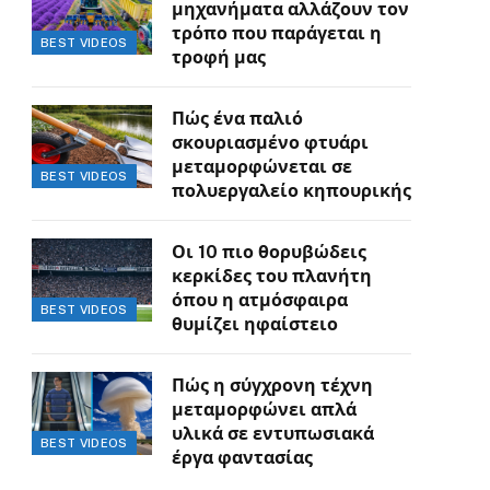
μηχανήματα αλλάζουν τον
τρόπο που παράγεται η
BEST VIDEOS
τροφή μας
Πώς ένα παλιό
σκουριασμένο φτυάρι
μεταμορφώνεται σε
BEST VIDEOS
πολυεργαλείο κηπουρικής
Οι 10 πιο θορυβώδεις
κερκίδες του πλανήτη
όπου η ατμόσφαιρα
BEST VIDEOS
θυμίζει ηφαίστειο
Πώς η σύγχρονη τέχνη
μεταμορφώνει απλά
υλικά σε εντυπωσιακά
BEST VIDEOS
έργα φαντασίας