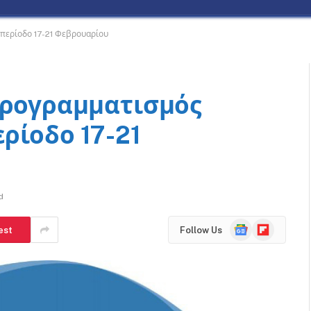
περίοδο 17-21 Φεβρουαρίου
προγραμματισμός
ρίοδο 17-21
d
Google
Flipboard
est
Follow Us
News