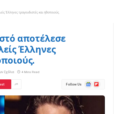
λείς Έλληνες τραγουδιστές και ηθοποιούς.
ιστό αποτέλεσε
λείς Έλληνες
οποιούς.
υν Σχόλια
4 Mins Read
Google
Flipboard
est
Follow Us
News