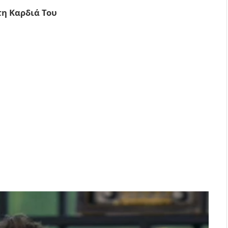
τη Καρδιά Του