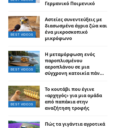
Γερμανικό Ποιμενικό
Αστείες συνεντεύξεις με
διασωσμένα άγρια ζώα και
ένα μικροσκοπικό
BEST VIDEOS
μικρόφωνο
Η μεταμόρφωση ενός
παροπλισμένου
αεροπλάνου σε μια
BEST VIDEOS
σύγχρονη κατοικία πάνω
στον γκρεμό
Το κουτάβι που έγινε
«αρχηγός» για μια ομάδα
από παπάκια στην
BEST VIDEOS
αναζήτηση τροφής
Πώς τα γιγάντια αγροτικά