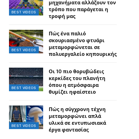
μηχανήματα αλλάζουν τον
τρόπο που παράγεται η
BEST VIDEOS
τροφή μας
Πώς ένα παλιό
σκουριασμένο φτυάρι
μεταμορφώνεται σε
BEST VIDEOS
πολυεργαλείο κηπουρικής
Οι 10 πιο θορυβώδεις
κερκίδες του πλανήτη
όπου η ατμόσφαιρα
BEST VIDEOS
θυμίζει ηφαίστειο
Πώς η σύγχρονη τέχνη
μεταμορφώνει απλά
υλικά σε εντυπωσιακά
BEST VIDEOS
έργα φαντασίας