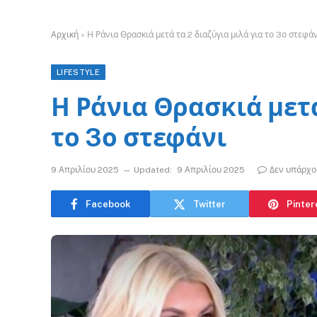
Αρχική
»
Η Ράνια Θρασκιά μετά τα 2 διαζύγια μιλά για το 3ο στεφά
LIFESTYLE
Η Ράνια Θρασκιά μετά
το 3ο στεφάνι
9 Απριλίου 2025
Updated:
9 Απριλίου 2025
Δεν υπάρχο
Facebook
Twitter
Pinter