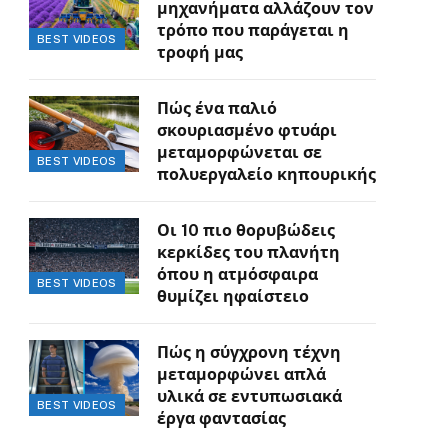
μηχανήματα αλλάζουν τον
τρόπο που παράγεται η
BEST VIDEOS
τροφή μας
Πώς ένα παλιό
σκουριασμένο φτυάρι
μεταμορφώνεται σε
BEST VIDEOS
πολυεργαλείο κηπουρικής
Οι 10 πιο θορυβώδεις
κερκίδες του πλανήτη
όπου η ατμόσφαιρα
BEST VIDEOS
θυμίζει ηφαίστειο
Πώς η σύγχρονη τέχνη
μεταμορφώνει απλά
υλικά σε εντυπωσιακά
BEST VIDEOS
έργα φαντασίας