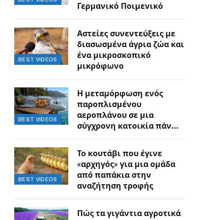
Γερμανικό Ποιμενικό
Αστείες συνεντεύξεις με
διασωσμένα άγρια ζώα και
ένα μικροσκοπικό
BEST VIDEOS
μικρόφωνο
Η μεταμόρφωση ενός
παροπλισμένου
αεροπλάνου σε μια
BEST VIDEOS
σύγχρονη κατοικία πάνω
στον γκρεμό
Το κουτάβι που έγινε
«αρχηγός» για μια ομάδα
από παπάκια στην
BEST VIDEOS
αναζήτηση τροφής
Πώς τα γιγάντια αγροτικά