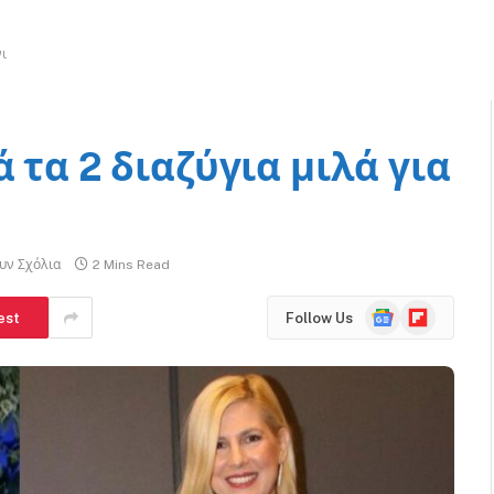
νι
 τα 2 διαζύγια μιλά για
υν Σχόλια
2 Mins Read
Google
Flipboard
est
Follow Us
News