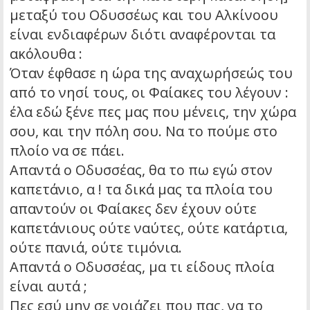
μεταξύ του Οδυσσέως και του Αλκίνοου
είναι ενδιαφέρων διότι αναφέρονται τα
ακόλουθα :
Όταν έφθασε η ώρα της αναχωρήσεώς του
από το νησί τους, οι Φαίακες του λέγουν :
έλα εδώ ξένε πες μας που μένεις, την χώρα
σου, και την πόλη σου. Να το πούμε στο
πλοίο να σε πάει.
Απαντά ο Οδυσσέας, θα το πω εγώ στον
καπετάνιο, α ! τα δικά μας τα πλοία του
απαντούν οι Φαίακες δεν έχουν ούτε
καπετάνιους ούτε ναύτες, ούτε κατάρτια,
ούτε πανιά, ούτε τιμόνια.
Απαντά ο Οδυσσέας, μα τι είδους πλοία
είναι αυτά ;
Πες εσύ μην σε νοιάζει που πας, να το