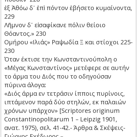
ἐξ Ἀθόω δ᾽ ἐπὶ πόντον ἐβήσετο κυμαίνοντα,
229
Λῆμνον δ᾽ εἰσαφίκανε πόλιν θείοιο
Θόαντος.» 230
Ομήρου «Ιλιάς» Ραψωδία Ξ και στίοχοι 225-
230
Όταν έκτισε την Κωνσταντινούπολη ο
«Μέγας Κωνσταντίνος» μετέφερε σε αυτήν
το άρμα του Διός που το οδηγούσαν
πύρινα άλογα:
«Διός άρμα εν τετράσιν ίπποις πυρίνοις,
ιπτάμενον παρά δύο στηλών, εκ παλαιών
χρόνων υπάρχον» [Scriptores originum
Constantinopolitarum 1 – Leipzig 1901,
ανατ. 1975), σελ. 41-42.- Άρθρα & Σκέψεις-
Γιώργος Εχέδωρος –