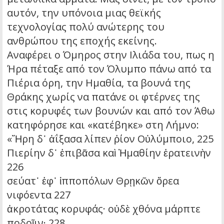
αυτόν, την υπόνοια μιας θεϊκής
τεχνολογίας πολύ ανώτερης του
ανθρώπου της εποχής εκείνης.
Αναφέρει ο Όμηρος στην Ιλιάδα του, πως η
Ήρα πέταξε από τον Όλυμπο πάνω από τα
Πιέρια όρη, την Ημαθία, τα βουνά της
Θράκης χωρίς να πατάνε οι φτέρνες της
στις κορυφές των βουνών και από τον Άθω
κατηφόρησε και «κατέβηκε» στη Λήμνο:
«Ἥρη δ᾽ ἀΐξασα λίπεν ῥίον Οὐλύμποιο, 225
Πιερίην δ᾽ ἐπιβᾶσα καὶ Ἠμαθίην ἐρατεινὴν
226
σεύατ᾽ ἐφ᾽ ἱπποπόλων Θρῃκῶν ὄρεα
νιφόεντα 227
ἀκροτάτας κορυφάς· οὐδὲ χθόνα μάρπτε
ποδοῖιν· 228