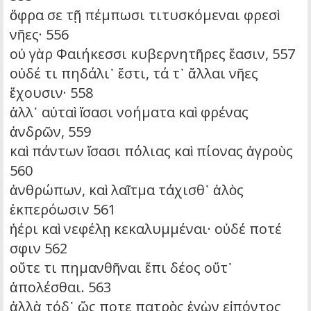
ὄφρα σε τῇ πέμπωσι τιτυσκόμεναι φρεσὶ
νῆες· 556
οὐ γὰρ Φαιήκεσσι κυβερνητῆρες ἔασιν, 557
οὐδέ τι πηδάλι᾽ ἔστι, τά τ᾽ ἄλλαι νῆες
ἔχουσιν· 558
ἀλλ᾽ αὐταὶ ἴσασι νοήματα καὶ φρένας
ἀνδρῶν, 559
καὶ πάντων ἴσασι πόλιας καὶ πίονας ἀγροὺς
560
ἀνθρώπων, καὶ λαῖτμα τάχισθ᾽ ἁλὸς
ἐκπερόωσιν 561
ἠέρι καὶ νεφέλῃ κεκαλυμμέναι· οὐδέ ποτέ
σφιν 562
οὔτε τι πημανθῆναι ἔπι δέος οὔτ᾽
ἀπολέσθαι. 563
ἀλλὰ τόδ᾽ ὥς ποτε πατρὸς ἐγὼν εἰπόντος