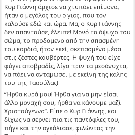
Κυρ Γιάννη άρχισε να χτυπάει επίμονα,
ήταν ο μεγάλος του ο γιος, που τον
καλούσε εδώ και ώρα. Μα, ο Κυρ Γιάννης
δεν απαντούσε, έλειπε! Μονό το άψυχο του
σώμα, το προδομένο από την σπασμένη
του καρδιά, ήταν εκεί, σκεπασμένο μέσα
στις ζέστες κουβέρτες. Η ψυχή του είχε
φύγει αποβραδίς, λίγο πριν τα μεσάνυχτα,
να πάει να ανταμώσει με εκείνη της καλής
του της Τασούλας!
“Ήρθα κυρά μου! Ήρθα για να μην είσαι
άλλο μοναχή σου, ήρθα να κάνουμε μαζί
Χριστούγεννα”. Είπε ο Κυρ Γιάννης, και
δίχως να σέρνει πια τις παντόφλες του,
πήγε και την αγκάλιασε, φιλώντας την