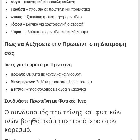
Αυγά
– οικονομική και εύκολη επιλογή
Γιαούρτι
– πλούσιο σε πρωτεΐνη και προβιοτικά
Φακές
– εξαιρετική φυτική πηγή πρωτεΐνης
Τόφου
– ιδανικό για χορτοφαγική διατροφή
Ψάρια
– πλούσια σε πρωτεΐνη και καλά λιπαρά
Πώς να Αυξήσετε την Πρωτεΐνη στη Διατροφή
σας
Ιδέες για Γεύματα με Πρωτεΐνη
Πρωινό:
Ομελέτα με λαχανικά και γιαούρτι
Μεσημεριανό:
Σαλάτα με κοτόπουλο και όσπρια
Δείπνο:
Ψητός σολομός με κινόα ή λαχανικά
Συνδυάστε Πρωτεΐνη με Φυτικές Ίνες
Ο συνδυασμός πρωτεΐνης και φυτικών
ινών βοηθά ακόμα περισσότερο στον
κορεσμό.