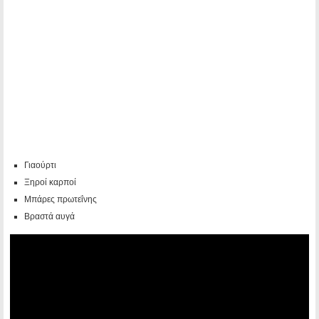
Γιαούρτι
Ξηροί καρποί
Μπάρες πρωτεΐνης
Βραστά αυγά