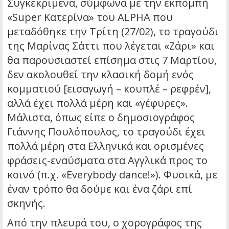
Συγκεκριμένα, σύμφωνα με την εκπομπή
«Super Κατερίνα» του ALPHA που
μεταδόθηκε την Τρίτη (27/02), το τραγούδι
της Μαρίνας Σάττι που λέγεται «Ζάρι» και
θα παρουσιαστεί επίσημα στις 7 Μαρτίου,
δεν ακολουθεί την κλασική δομή ενός
κομματιού [εισαγωγή – κουπλέ – ρεφρέν],
αλλά έχει πολλά μέρη και «γέφυρες».
Μάλιστα, όπως είπε ο δημοσιογράφος
Γιάννης Πουλόπουλος, το τραγούδι έχει
πολλά μέρη στα Ελληνικά και ορισμένες
φράσεις-εναύσματα στα Αγγλικά προς το
κοινό (π.χ. «Εverybody dance!»). Φυσικά, με
έναν τρόπο θα δούμε και ένα ζάρι επί
σκηνής.
Από την πλευρά του, ο χορογράφος της