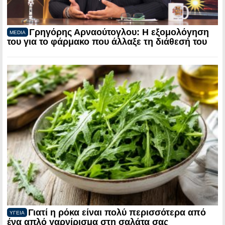
Γρηγόρης Αρναούτογλου: Η εξομολόγηση
MEDIA
του για το φάρμακο που άλλαξε τη διάθεσή του
Γιατί η ρόκα είναι πολύ περισσότερα από
ΥΓΕΙΑ
ένα απλό γαρνίρισμα στη σαλάτα σας