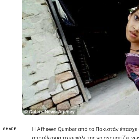
Η Afhseen Qumbar από το Πακιστάν έπασχε 
SHARE
αποτέλεσμα το κεφάλι της να σχηματίζει γω