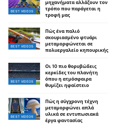
μηχανήματα αλλάζουν τον
τρόπο που παράγεται η
BEST VIDEOS
τροφή μας
Πώς ένα παλιό
σκουριασμένο φτυάρι
μεταμορφώνεται σε
BEST VIDEOS
πολυεργαλείο κηπουρικής
Οι 10 πιο θορυβώδεις
κερκίδες του πλανήτη
όπου η ατμόσφαιρα
BEST VIDEOS
θυμίζει ηφαίστειο
Πώς η σύγχρονη τέχνη
μεταμορφώνει απλά
υλικά σε εντυπωσιακά
BEST VIDEOS
έργα φαντασίας