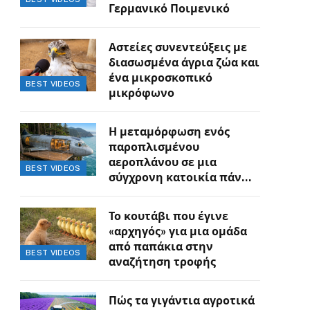
Γερμανικό Ποιμενικό
Αστείες συνεντεύξεις με
διασωσμένα άγρια ζώα και
ένα μικροσκοπικό
BEST VIDEOS
μικρόφωνο
Η μεταμόρφωση ενός
παροπλισμένου
αεροπλάνου σε μια
BEST VIDEOS
σύγχρονη κατοικία πάνω
στον γκρεμό
Το κουτάβι που έγινε
«αρχηγός» για μια ομάδα
από παπάκια στην
BEST VIDEOS
αναζήτηση τροφής
Πώς τα γιγάντια αγροτικά