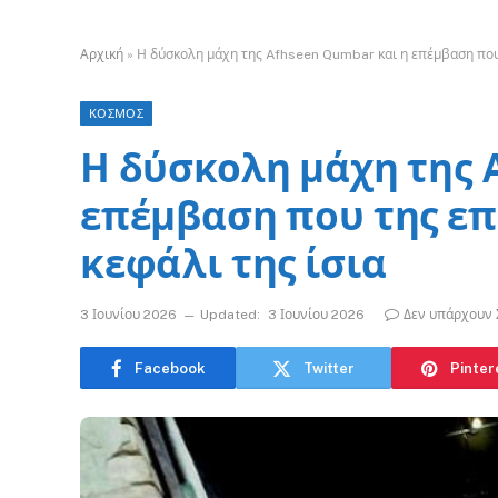
Αρχική
»
Η δύσκολη μάχη της Afhseen Qumbar και η επέμβαση που 
ΚΟΣΜΟΣ
Η δύσκολη μάχη της 
επέμβαση που της επ
κεφάλι της ίσια
3 Ιουνίου 2026
Updated:
3 Ιουνίου 2026
Δεν υπάρχουν 
Facebook
Twitter
Pinter