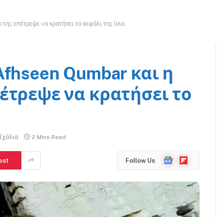
της επέτρεψε να κρατήσει το κεφάλι της ίσια
Afhseen Qumbar και η
έτρεψε να κρατήσει το
Σχόλια
2 Mins Read
Google
Flipboard
est
Follow Us
News