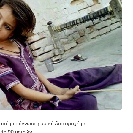
από μια άγνωστη μυική διαταραχή με
νία 90 μοιρών.