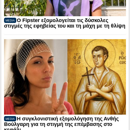
Ο Fipster εξομολογείται τις δύσκολες
MEDIA
στιγμές της εφηβείας του και τη μάχη με τη θλίψη
Η συγκλονιστική εξομολόγηση της Ανθής
MEDIA
Βούλγαρη για τη στιγμή της επέμβασης στο
κεφάλι