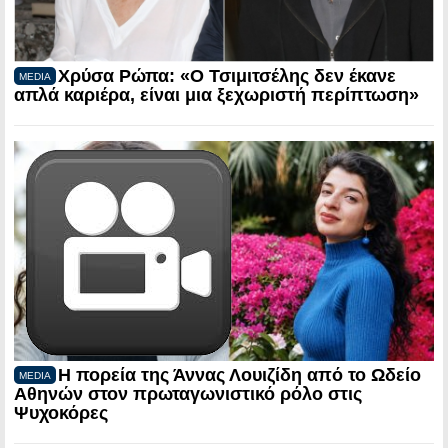
Χρύσα Ρώπα: «Ο Τσιμιτσέλης δεν έκανε
MEDIA
απλά καριέρα, είναι μια ξεχωριστή περίπτωση»
Η πορεία της Άννας Λουιζίδη από το Ωδείο
MEDIA
Αθηνών στον πρωταγωνιστικό ρόλο στις
Ψυχοκόρες