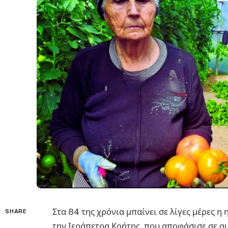
Στα 84 της χρόνια μπαίνει σε λίγες μέρες η
SHARE
την Ιεράπετρα Κρήτης, που αποφάσισε σε αυ