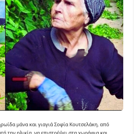
 ηρωίδα μάνα και γιαγιά Σοφία Κουτσελάκη, από
τή την ηλικία, να επιστρέψει στα χωράφια και