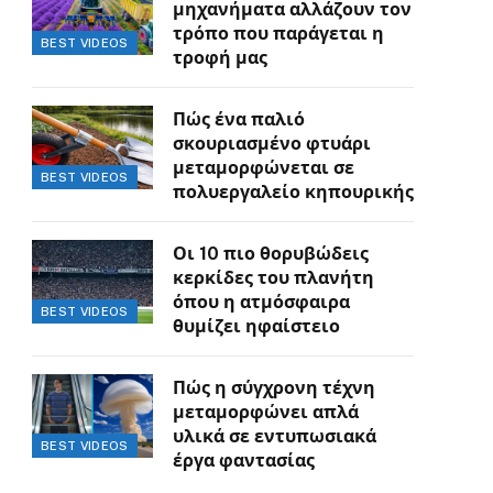
μηχανήματα αλλάζουν τον
τρόπο που παράγεται η
BEST VIDEOS
τροφή μας
Πώς ένα παλιό
σκουριασμένο φτυάρι
μεταμορφώνεται σε
BEST VIDEOS
πολυεργαλείο κηπουρικής
Οι 10 πιο θορυβώδεις
κερκίδες του πλανήτη
όπου η ατμόσφαιρα
BEST VIDEOS
θυμίζει ηφαίστειο
Πώς η σύγχρονη τέχνη
μεταμορφώνει απλά
υλικά σε εντυπωσιακά
BEST VIDEOS
έργα φαντασίας