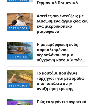
Γερμανικό Ποιμενικό
Αστείες συνεντεύξεις με
διασωσμένα άγρια ζώα και
ένα μικροσκοπικό
BEST VIDEOS
μικρόφωνο
Η μεταμόρφωση ενός
παροπλισμένου
αεροπλάνου σε μια
BEST VIDEOS
σύγχρονη κατοικία πάνω
στον γκρεμό
Το κουτάβι που έγινε
«αρχηγός» για μια ομάδα
από παπάκια στην
BEST VIDEOS
αναζήτηση τροφής
Πώς τα γιγάντια αγροτικά