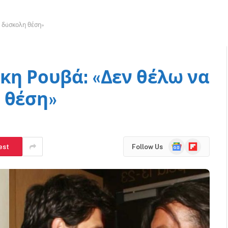
ε δúσκολη θέση»
κη Ρουβά: «Δεν θέλω να
 θέση»
Google
Flipboard
est
Follow Us
News