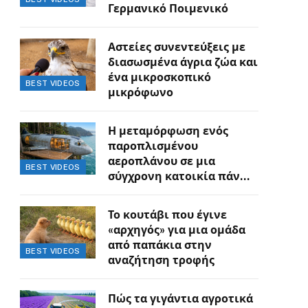
Γερμανικό Ποιμενικό
Αστείες συνεντεύξεις με
διασωσμένα άγρια ζώα και
ένα μικροσκοπικό
BEST VIDEOS
μικρόφωνο
Η μεταμόρφωση ενός
παροπλισμένου
αεροπλάνου σε μια
BEST VIDEOS
σύγχρονη κατοικία πάνω
στον γκρεμό
Το κουτάβι που έγινε
«αρχηγός» για μια ομάδα
από παπάκια στην
BEST VIDEOS
αναζήτηση τροφής
Πώς τα γιγάντια αγροτικά