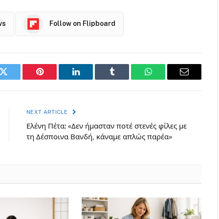
ws
Follow on Flipboard
k
Twitter
Pinterest
LinkedIn
Tumblr
WhatsApp
Email
NEXT ARTICLE
Ελένη Πέτα: «Δεν ήμασταν ποτέ στενές φίλες με
τη Δέσποινα Βανδή, κάναμε απλώς παρέα»