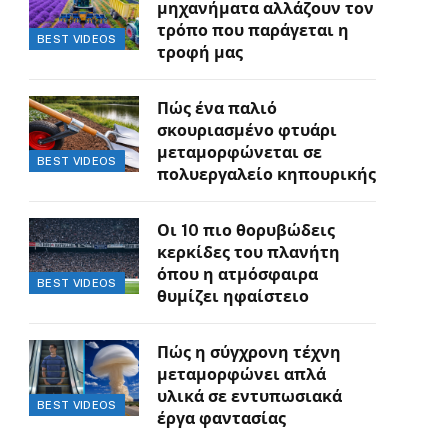
μηχανήματα αλλάζουν τον
τρόπο που παράγεται η
BEST VIDEOS
τροφή μας
Πώς ένα παλιό
σκουριασμένο φτυάρι
μεταμορφώνεται σε
BEST VIDEOS
πολυεργαλείο κηπουρικής
Οι 10 πιο θορυβώδεις
κερκίδες του πλανήτη
όπου η ατμόσφαιρα
BEST VIDEOS
θυμίζει ηφαίστειο
Πώς η σύγχρονη τέχνη
μεταμορφώνει απλά
υλικά σε εντυπωσιακά
BEST VIDEOS
έργα φαντασίας