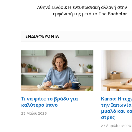
Αθηνά Σίνδου: Η εντυπωσιακή αλλαγή στην
εμφάνισή της μετά το The Bachelor
ΕΝΔΙΑΦΈΡΟΝΤΑ
Τι να φάτε το βράδυ για
Kanso: Η τεχ
καλύτερο ύπνο
την Ιαπωνία
μυαλό και κ
23 Μαΐου 2026
στρες
27 Απριλίου 2026