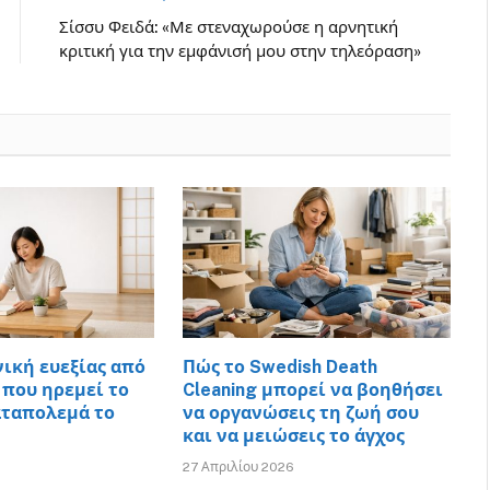
Σίσσυ Φειδά: «Με στεναχωρούσε η αρνητική
κριτική για την εμφάνισή μου στην τηλεόραση»
νική ευεξίας από
Πώς το Swedish Death
 που ηρεμεί το
Cleaning μπορεί να βοηθήσει
αταπολεμά το
να οργανώσεις τη ζωή σου
και να μειώσεις το άγχος
27 Απριλίου 2026