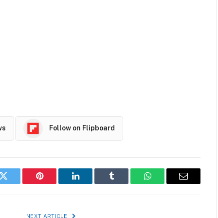
ws
Follow on Flipboard
k
Twitter
Pinterest
LinkedIn
Tumblr
WhatsApp
Email
NEXT ARTICLE