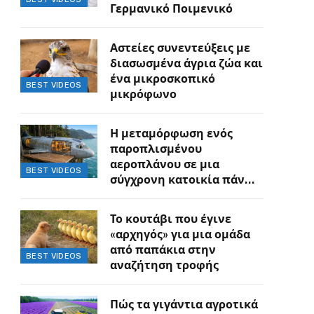
Γερμανικό Ποιμενικό
Αστείες συνεντεύξεις με
διασωσμένα άγρια ζώα και
ένα μικροσκοπικό
BEST VIDEOS
μικρόφωνο
Η μεταμόρφωση ενός
παροπλισμένου
αεροπλάνου σε μια
BEST VIDEOS
σύγχρονη κατοικία πάνω
στον γκρεμό
Το κουτάβι που έγινε
«αρχηγός» για μια ομάδα
από παπάκια στην
BEST VIDEOS
αναζήτηση τροφής
Πώς τα γιγάντια αγροτικά