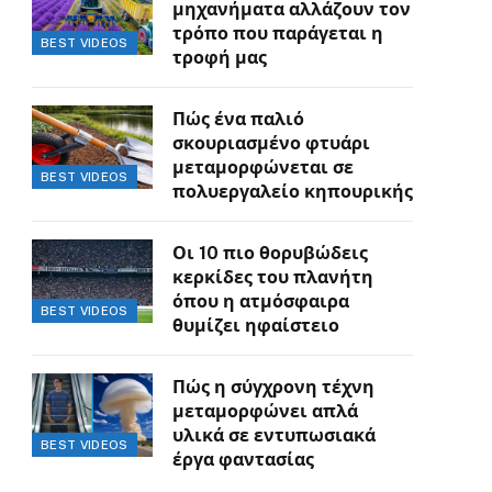
μηχανήματα αλλάζουν τον
τρόπο που παράγεται η
BEST VIDEOS
τροφή μας
Πώς ένα παλιό
σκουριασμένο φτυάρι
μεταμορφώνεται σε
BEST VIDEOS
πολυεργαλείο κηπουρικής
Οι 10 πιο θορυβώδεις
κερκίδες του πλανήτη
όπου η ατμόσφαιρα
BEST VIDEOS
θυμίζει ηφαίστειο
Πώς η σύγχρονη τέχνη
μεταμορφώνει απλά
υλικά σε εντυπωσιακά
BEST VIDEOS
έργα φαντασίας