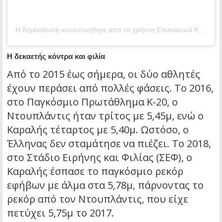
Η δημοσίευση κοινοποιήθηκε από το χρήστη Emmanouil Karalis (@manolo)
Η δεκαετής κόντρα και φιλία
Από το 2015 έως σήμερα, οι δύο αθλητές
έχουν περάσει από πολλές φάσεις. Το 2016,
στο Παγκόσμιο Πρωτάθλημα Κ-20, ο
Ντουπλάντις ήταν τρίτος με 5,45μ, ενώ ο
Καραλής τέταρτος με 5,40μ. Ωστόσο, ο
Έλληνας δεν σταμάτησε να πιέζει. Το 2018,
στο Στάδιο Ειρήνης και Φιλίας (ΣΕΦ), ο
Καραλής έσπασε το παγκόσμιο ρεκόρ
εφήβων με άλμα στα 5,78μ, πάρνοντας το
ρεκόρ από τον Ντουπλάντις, που είχε
πετύχει 5,75μ το 2017.