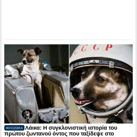
Λάικα: Η συγκλονιστική ιστορία του
ΦΙΛΟΖΩΙΚΑ
πρώτου ζωντανού όντος που ταξίδεψε στο