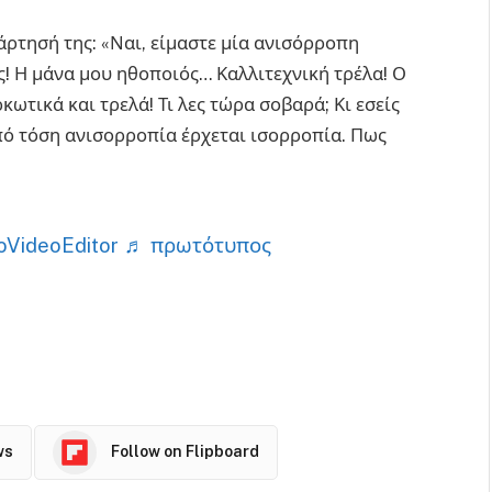
ρτησή της: «Ναι, είμαστε μία ανισόρροπη
! Η μάνα μου ηθοποιός… Καλλιτεχνική τρέλα! Ο
ωτικά και τρελά! Τι λες τώρα σοβαρά; Κι εσείς
από τόση ανισορροπία έρχεται ισορροπία. Πως
oVideoEditor
♬ πρωτότυπος
ws
Follow on Flipboard