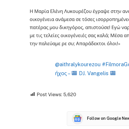
Η Μαρία Ελένη Λυκουρέζου έγραψε στην ανά
οικογένεια ανάμεσα σε τόσες ισορροπημένες
πατέρας μου δικηγόρος, απιστούσε! Εγώ ναρκ
με τις τελείες οικογένειές σας καλά; Μέσα 
την παλεύαμε ρε συ; Απαράδεκτοι όλοι!»
@aithralykourezou
#FilmoraG
ήχος –
DJ. Vangelis
Post Views:
5,620
Follow on Google Ne