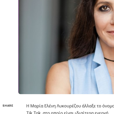
Η Μαρία Ελένη Λυκουρέζου άλλαξε το όνομα
SHARE
Tik Tok, στο οποίο είναι ιδιαίτερα ενεργή.