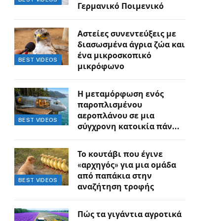
Γερμανικό Ποιμενικό
Αστείες συνεντεύξεις με
διασωσμένα άγρια ζώα και
ένα μικροσκοπικό
BEST VIDEOS
μικρόφωνο
Η μεταμόρφωση ενός
παροπλισμένου
αεροπλάνου σε μια
BEST VIDEOS
σύγχρονη κατοικία πάνω
στον γκρεμό
Το κουτάβι που έγινε
«αρχηγός» για μια ομάδα
από παπάκια στην
BEST VIDEOS
αναζήτηση τροφής
Πώς τα γιγάντια αγροτικά