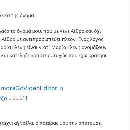
 νέο της όνομα
ξα το όνομά μου, που με λένε Αίθρα και όχι
ο Αίθρα με αντιπροσωπεύει πλέον. Ένας λόγος
αρία Ελένη είναι γιατί Μαρία Ελένη ονομάζουν
 και κατέληξε «οπότε ευτυχώς που έχω κρατήσει
lmoraGoVideoEditor
♬
έζα
11
τεχνική τρέλα, ο πατέρας μου την απατούσε,