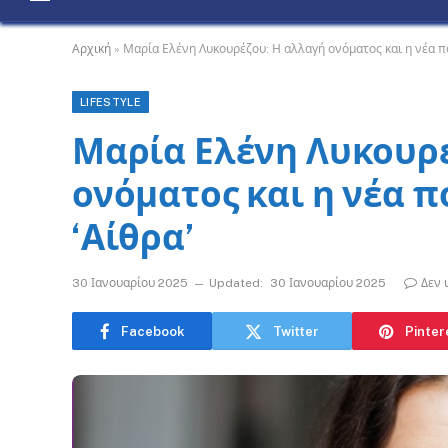
Αρχική
»
Μαρία Ελένη Λυκουρέζου: Η αλλαγή ονόματος και η νέα πο
LIFESTYLE
Μαρία Ελένη Λυκουρέ
ονόματος και η νέα π
‘Αίθρα’
30 Ιανουαρίου 2025
Updated:
30 Ιανουαρίου 2025
Δεν 
Facebook
Twitter
Pinter