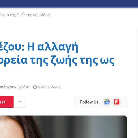
ρεία της ζωής της ως ‘Αίθρα’
ζου: Η αλλαγή
ορεία της ζωής της ως
υπάρχουν Σχόλια
2 Mins Read
Google
Flipboard
est
Follow Us
News