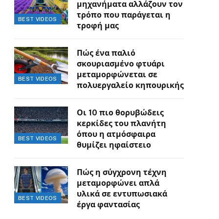
μηχανήματα αλλάζουν τον
τρόπο που παράγεται η
BEST VIDEOS
τροφή μας
Πώς ένα παλιό
σκουριασμένο φτυάρι
μεταμορφώνεται σε
BEST VIDEOS
πολυεργαλείο κηπουρικής
Οι 10 πιο θορυβώδεις
κερκίδες του πλανήτη
όπου η ατμόσφαιρα
BEST VIDEOS
θυμίζει ηφαίστειο
Πώς η σύγχρονη τέχνη
μεταμορφώνει απλά
υλικά σε εντυπωσιακά
BEST VIDEOS
έργα φαντασίας