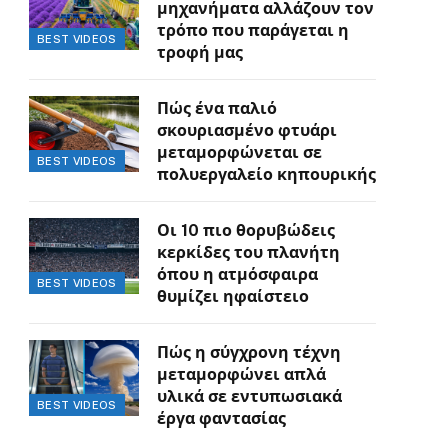
μηχανήματα αλλάζουν τον
τρόπο που παράγεται η
BEST VIDEOS
τροφή μας
Πώς ένα παλιό
σκουριασμένο φτυάρι
μεταμορφώνεται σε
BEST VIDEOS
πολυεργαλείο κηπουρικής
Οι 10 πιο θορυβώδεις
κερκίδες του πλανήτη
όπου η ατμόσφαιρα
BEST VIDEOS
θυμίζει ηφαίστειο
Πώς η σύγχρονη τέχνη
μεταμορφώνει απλά
υλικά σε εντυπωσιακά
BEST VIDEOS
έργα φαντασίας