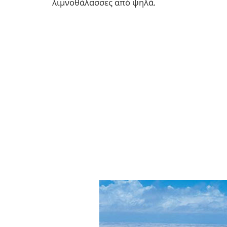
λιμνοθάλασσες από ψηλά.