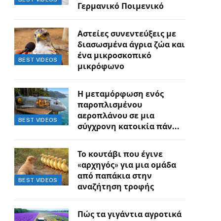
Γερμανικό Ποιμενικό
Αστείες συνεντεύξεις με
διασωσμένα άγρια ζώα και
ένα μικροσκοπικό
BEST VIDEOS
μικρόφωνο
Η μεταμόρφωση ενός
παροπλισμένου
αεροπλάνου σε μια
BEST VIDEOS
σύγχρονη κατοικία πάνω
στον γκρεμό
Το κουτάβι που έγινε
«αρχηγός» για μια ομάδα
από παπάκια στην
BEST VIDEOS
αναζήτηση τροφής
Πώς τα γιγάντια αγροτικά