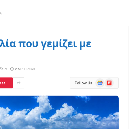
ά
λία που γεμίζει με
όλια
2 Mins Read
Google
Flipboard
est
Follow Us
News