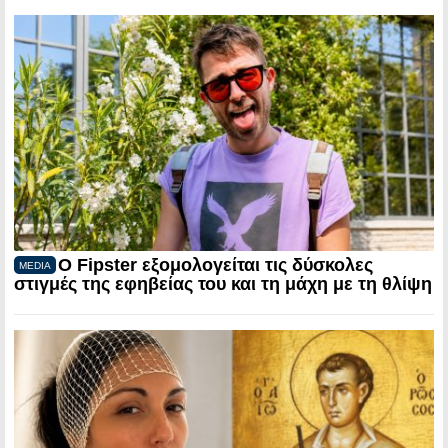
Ο Fipster εξομολογείται τις δύσκολες
MEDIA
στιγμές της εφηβείας του και τη μάχη με τη θλίψη