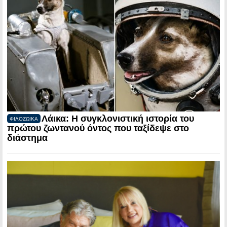
Λάικα: Η συγκλονιστική ιστορία του
ΦΙΛΟΖΩΙΚΑ
πρώτου ζωντανού όντος που ταξίδεψε στο
διάστημα