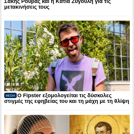
Σάκης Ρουβάς και η Κάτια Ζυγούλη για τις
μετακινήσεις τους
Ο Fipster εξομολογείται τις δύσκολες
MEDIA
στιγμές της εφηβείας του και τη μάχη με τη θλίψη