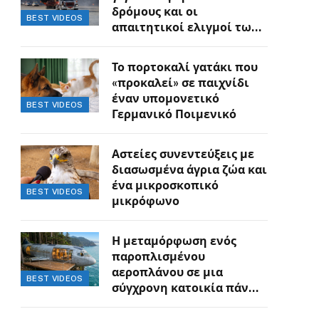
δρόμους και οι
BEST VIDEOS
απαιτητικοί ελιγμοί των
οδηγών
Το πορτοκαλί γατάκι που
«προκαλεί» σε παιχνίδι
έναν υπομονετικό
BEST VIDEOS
Γερμανικό Ποιμενικό
Αστείες συνεντεύξεις με
διασωσμένα άγρια ζώα και
ένα μικροσκοπικό
BEST VIDEOS
μικρόφωνο
Η μεταμόρφωση ενός
παροπλισμένου
αεροπλάνου σε μια
BEST VIDEOS
σύγχρονη κατοικία πάνω
στον γκρεμό