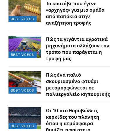
Το κουτάβι που έγινε
«αρχηγός» για μια ομάδα
από παπάκια στην
BEST VIDEOS
αναζήτηση τροφής
Πώς τα γιγάντια αγροτικά
μηχανήματα αλλάζουν τον
τρόπο που παράγεται η
BEST VIDEOS
τροφή μας
Πώς ένα παλιό
σκουριασμένο φτυάρι
μεταμορφώνεται σε
BEST VIDEOS
πολυεργαλείο κηπουρικής
Οι 10 πιο θορυβώδεις
κερκίδες του πλανήτη
όπου η ατμόσφαιρα
BEST VIDEOS
θυμίζει ηφαίστειο