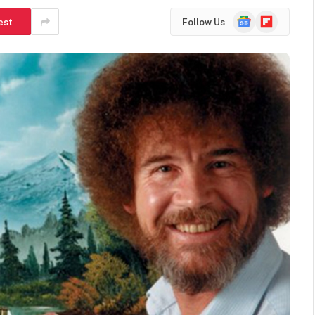
Google
Flipboard
est
Follow Us
News