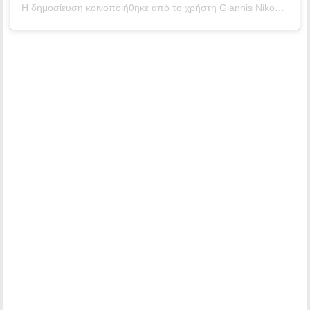
Η δημοσίευση κοινοποιήθηκε από το χρήστη Giannis Nikopolidis (@giannis_nikopolidis)