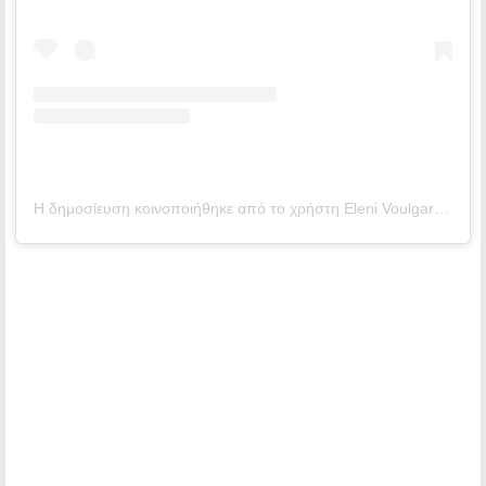
Η δημοσίευση κοινοποιήθηκε από το χρήστη Εleni Voulgaraki ☆ (@voulgaraki_el)