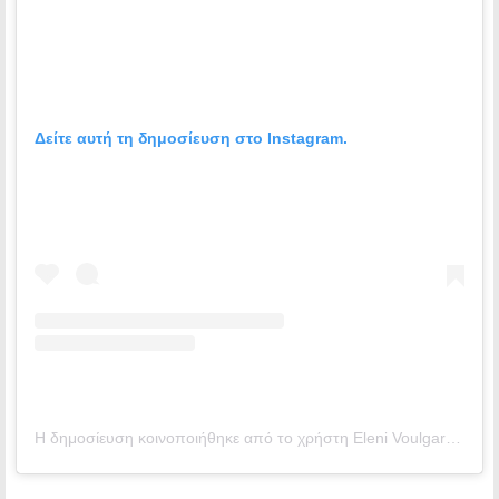
Δείτε αυτή τη δημοσίευση στο Instagram.
Η δημοσίευση κοινοποιήθηκε από το χρήστη Εleni Voulgaraki ☆ (@voulgaraki_el)