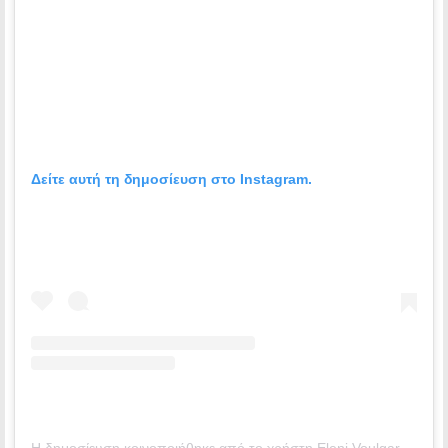
Δείτε αυτή τη δημοσίευση στο Instagram.
Η δημοσίευση κοινοποιήθηκε από το χρήστη Εleni Voulgaraki ☆ (@voulgaraki_el)