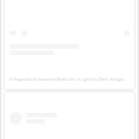
Η δημοσίευση κοινοποιήθηκε από το χρήστη Εleni Voulgaraki ☆ (@voulgaraki_el)