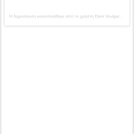
Η δημοσίευση κοινοποιήθηκε από το χρήστη Εleni Voulgaraki ☆ (@voulgaraki_el)