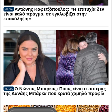
Αντώνης Καφετζόπουλος: «Η επιτυχία δεν
MEDIA
είναι καλό πράγμα, σε εγκλωβίζει στην
επανάληψη»
Ο Νώντας Μπάρκας: Ποιος είναι ο πατέρας
MEDIA
της Δανάης Μπάρκα που κρατά χαμηλό προφίλ