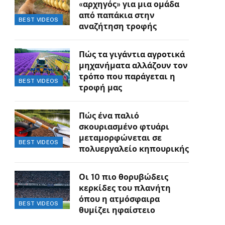
«αρχηγός» για μια ομάδα
από παπάκια στην
BEST VIDEOS
αναζήτηση τροφής
Πώς τα γιγάντια αγροτικά
μηχανήματα αλλάζουν τον
τρόπο που παράγεται η
BEST VIDEOS
τροφή μας
Πώς ένα παλιό
σκουριασμένο φτυάρι
μεταμορφώνεται σε
BEST VIDEOS
πολυεργαλείο κηπουρικής
Οι 10 πιο θορυβώδεις
κερκίδες του πλανήτη
όπου η ατμόσφαιρα
BEST VIDEOS
θυμίζει ηφαίστειο