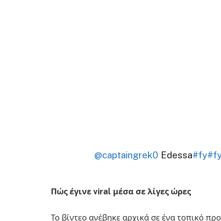
@captaingrek0
Edessa
#fy
#f
Πώς έγινε viral μέσα σε λίγες ώρες
Το βίντεο ανέβηκε αρχικά σε ένα τοπικό προ