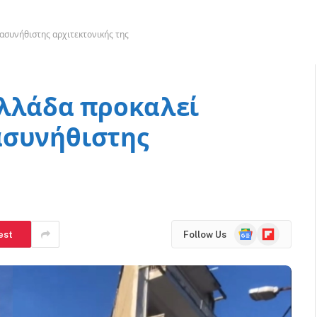
ασυνήθιστης αρχιτεκτονικής της
Ελλάδα προκαλεί
ασυνήθιστης
Google
Flipboard
est
Follow Us
News