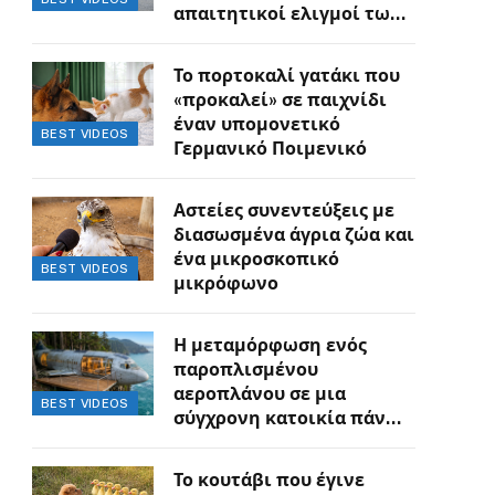
απαιτητικοί ελιγμοί των
οδηγών
Το πορτοκαλί γατάκι που
«προκαλεί» σε παιχνίδι
έναν υπομονετικό
BEST VIDEOS
Γερμανικό Ποιμενικό
Αστείες συνεντεύξεις με
διασωσμένα άγρια ζώα και
ένα μικροσκοπικό
BEST VIDEOS
μικρόφωνο
Η μεταμόρφωση ενός
παροπλισμένου
αεροπλάνου σε μια
BEST VIDEOS
σύγχρονη κατοικία πάνω
στον γκρεμό
Το κουτάβι που έγινε