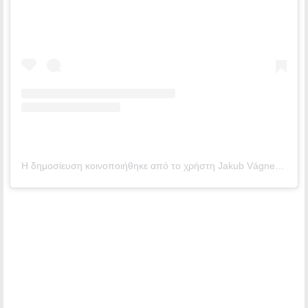
Η δημοσίευση κοινοποιήθηκε από το χρήστη Jakub Vágner | fishing & traveling (@jakubvagner_official)