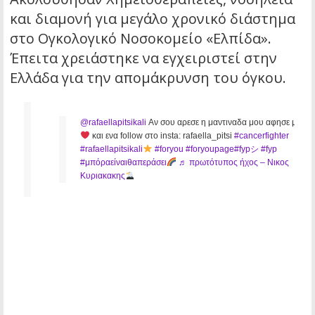
και διαμονή για μεγάλο χρονικό διάστημα
στο Ογκολογικό Νοσοκομείο «Ελπίδα».
Έπειτα χρειάστηκε να εγχειριστεί στην
Ελλάδα για την απομάκρυνση του όγκου.
@rafaellapitsikali
Αν σου αρεσε η μαντιναδα μου αφησε μια
και ενα follow στο insta: rafaella_pitsi
#cancerfighter
#rafaellapitsikali
#foryou
#foryoupage
#fypシ
#fyp
#μπόραείναιθαπεράσει
♬ πρωτότυπος ήχος – Νικος
Κυριακακης