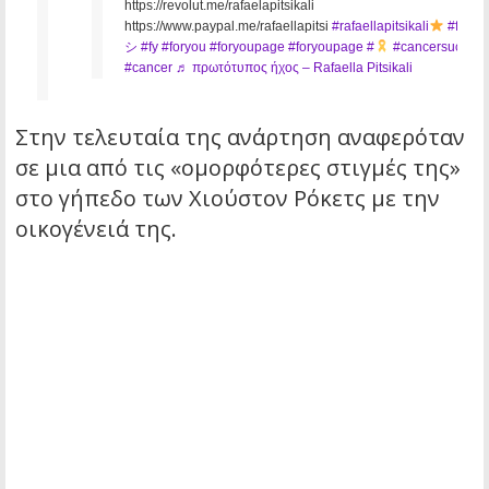
https://revolut.me/rafaelapitsikali
https://www.paypal.me/rafaellapitsi
#rafaellapitsikali
#fyp
シ
#fy
#foryou
#foryoupage
#foryoupage
#
#cancersucks
#cancer
♬ πρωτότυπος ήχος – Rafaella Pitsikali
Στην τελευταία της ανάρτηση αναφερόταν
σε μια από τις «ομορφότερες στιγμές της»
στο γήπεδο των Χιούστον Ρόκετς με την
οικογένειά της.