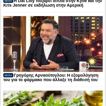
Η Dat Lilly ποζάρει δίπλα στην Kylie και την
MEDIA
Kris Jenner σε εκδήλωση στην Αμερική
Γρηγόρης Αρναούτογλου: Η εξομολόγηση
MEDIA
του για το φάρμακο που άλλαξε τη διάθεσή του