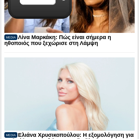
Λίνα Μαρκάκη: Πώς είναι σήμερα η
MEDIA
ηθοποιός που ξεχώρισε στη Λάμψη
Ελιάνα Χρυσικοπούλου: Η εξομολόγηση για
MEDIA