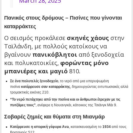
March 28, 2025
Πανικός στους δρόμους – Πισίνες που γίνονται
καταρράκτες
Ο σεισμός προκάλεσε
σκηνές χάους
στην
Ταϊλάνδη, με πολλούς κατοίκους να
βγαίνουν
πανικόβλητοι
από ξενοδοχεία
και πολυκατοικίες,
φορώντας μόνο
μπανιέρες και μαγιό
8
10
.
Σε ένα πολυτελές ξενοδοχείο
, το νερό από μια υπερυψωμένη
πισίνα
κατέρρευσε σαν καταρράκτης
, δημιουργώντας εντυπωσιακές αλλά
τρομακτικές εικόνες
2
10
.
“Το νερό πετάχτηκε από την πισίνα και οι άνθρωποι έτρεχαν με τις
πυτζάμες τους”
, ανέφερε η Νουανγκάι, κάτοικος της Τσιάνγκ Μάι
9
.
Σοβαρές ζημιές και θύματα στη Μιανμάρ
Κατέρρευσε η ιστορική γέφυρα Ava
, κατασκευασμένη το
1934
από τους
Βρετανούς
5
12
.