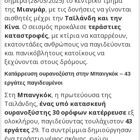
σήμερα (28/03/2025) το κεντρικό τμήμα
της
Μιανμάρ
, με τις δονήσεις να γίνονται
αισθητές μέχρι την
Ταϊλάνδη και την
Κίνα
. Ο σεισμός προκάλεσε
τεράστιες
καταστροφές
, με κτίρια να καταρρέουν,
εκατοντάδες ανθρώπους να παγιδεύονται
και πανικόβλητους κατοίκους να
ξεχύνονται στους δρόμους.
Κατάρρευση ουρανοξύστη στην Μπανγκόκ – 43
εργάτες παγιδευμένοι
Στη
Μπανγκόκ
, η πρωτεύουσα της
Ταϊλάνδης,
ένας υπό κατασκευή
ουρανοξύστης 30 ορόφων κατέρρευσε
εξ
ολοκλήρου, παγιδεύοντας τουλάχιστον
43
εργάτες
2
9
. Τα συντρίμμια δημιούργησαν
ένα τεράστιο νέφος σκόνης, ενώ οι