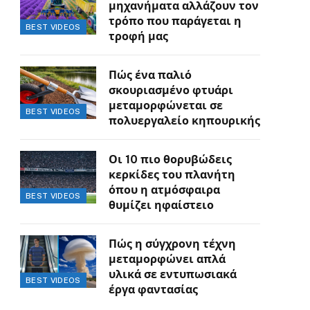
μηχανήματα αλλάζουν τον
τρόπο που παράγεται η
BEST VIDEOS
τροφή μας
Πώς ένα παλιό
σκουριασμένο φτυάρι
μεταμορφώνεται σε
BEST VIDEOS
πολυεργαλείο κηπουρικής
Οι 10 πιο θορυβώδεις
κερκίδες του πλανήτη
όπου η ατμόσφαιρα
BEST VIDEOS
θυμίζει ηφαίστειο
Πώς η σύγχρονη τέχνη
μεταμορφώνει απλά
υλικά σε εντυπωσιακά
BEST VIDEOS
έργα φαντασίας