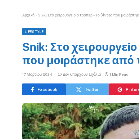
Αρχική
»
Snik: Στο χειρουργεiο ο τράπερ – Το βίντεο που μοıράστη
LIFESTYLE
Snik: Στο χειρουργεiο
που μοıράστηκε από 
17 Μαρτίου 2024
Δεν υπάρχουν Σχόλια
1 Min Read
Facebook
Twitter
Pinter