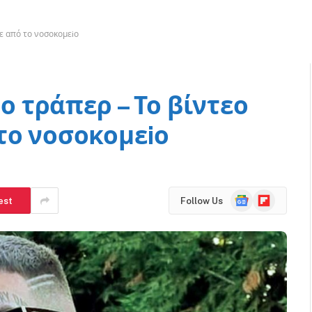
κε από το νοσοκομεiο
 ο τράπερ – Το βίντεο
το νοσοκομεiο
Google
Flipboard
est
Follow Us
News