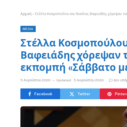
Αρχική
»
Στέλλα Κοσμοπούλου και Νικόλας Βαφειάδης χόρεψαν τσ
MEDIA
Στέλλα Κοσμοπούλου
Βαφειάδης χόρεψαν τ
εκπομπή «Σάββατο μ
5 Αυγούστου 2026
Updated:
5 Αυγούστου 2026
Δεν υπά
Facebook
Twitter
Pinter