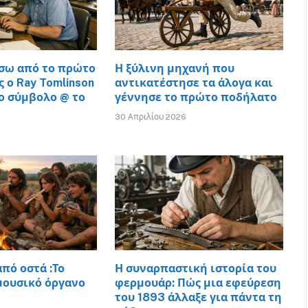
ίσω από το πρώτο
Η ξύλινη μηχανή που
ς ο Ray Tomlinson
αντικατέστησε τα άλογα και
ο σύμβολο @ το
γέννησε το πρώτο ποδήλατο
30 Απριλίου 2026
πό οστά :Το
Η συναρπαστική ιστορία του
μουσικό όργανο
φερμουάρ: Πώς μια εφεύρεση
του 1893 άλλαξε για πάντα τη