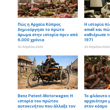
Πώς η Αρχαία Κύπρος
Η ιστορία π
δημιούργησε το πρώτο
email και πώ
άρωμα στην ιστορία πριν από
καθιέρωσε τ
6.000 χρόνια
1971
30 Απριλίου 2026
30 Απριλίου 2026
Benz Patent-Motorwagen: Η
Το φλάουτο α
ιστορία του πρώτου
αρχαιότερο 
αυτοκινήτου που άλλαξε τον
στον κόσμο