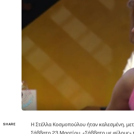
Η Στέλλα Κοσμοπούλου ήταν καλεσμένη, με
SHARE
Σάββατο 23 Μαρτίου, «Σάββατο με φίλους»