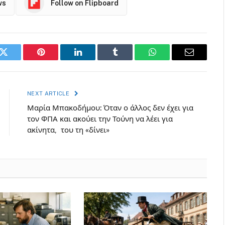
ws
Follow on Flipboard
k
Twitter
Pinterest
LinkedIn
Tumblr
WhatsApp
Email
NEXT ARTICLE
Μαρία Μπακοδήμου: Όταν ο άλλος δεν έχει για
τον ΦΠΑ και ακούει την Τούνη να λέει για
ακίνητα, του τη «δίνει»