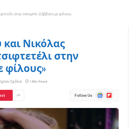
ιφτετέλι στην εκπομπή «Σάββατο με φίλους»
 και Νικόλας
σιφτετέλι στην
ε φίλους»
ρχουν Σχόλια
1 Min Read
Google
Flipboard
est
Follow Us
News