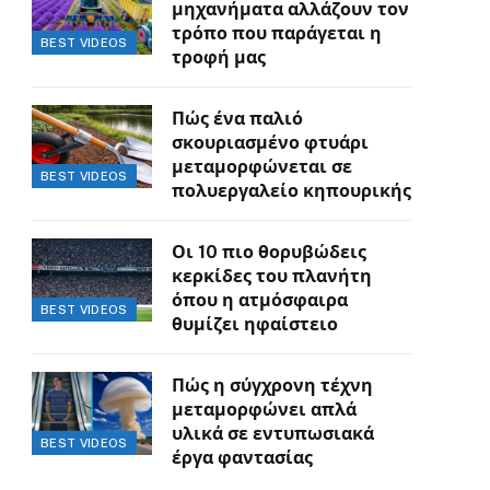
μηχανήματα αλλάζουν τον
τρόπο που παράγεται η
BEST VIDEOS
τροφή μας
Πώς ένα παλιό
σκουριασμένο φτυάρι
μεταμορφώνεται σε
BEST VIDEOS
πολυεργαλείο κηπουρικής
Οι 10 πιο θορυβώδεις
κερκίδες του πλανήτη
όπου η ατμόσφαιρα
BEST VIDEOS
θυμίζει ηφαίστειο
Πώς η σύγχρονη τέχνη
μεταμορφώνει απλά
υλικά σε εντυπωσιακά
BEST VIDEOS
έργα φαντασίας