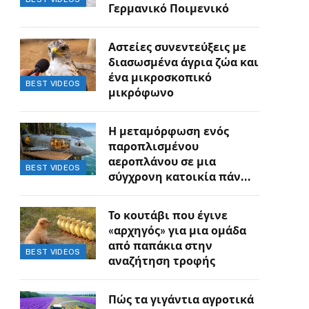
Γερμανικό Ποιμενικό
Αστείες συνεντεύξεις με
διασωσμένα άγρια ζώα και
ένα μικροσκοπικό
BEST VIDEOS
μικρόφωνο
Η μεταμόρφωση ενός
παροπλισμένου
αεροπλάνου σε μια
BEST VIDEOS
σύγχρονη κατοικία πάνω
στον γκρεμό
Το κουτάβι που έγινε
«αρχηγός» για μια ομάδα
από παπάκια στην
BEST VIDEOS
αναζήτηση τροφής
Πώς τα γιγάντια αγροτικά