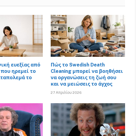
νική ευεξίας από
Πώς το Swedish Death
 που ηρεμεί το
Cleaning μπορεί να βοηθήσει
αταπολεμά το
να οργανώσεις τη ζωή σου
και να μειώσεις το άγχος
27 Απριλίου 2026