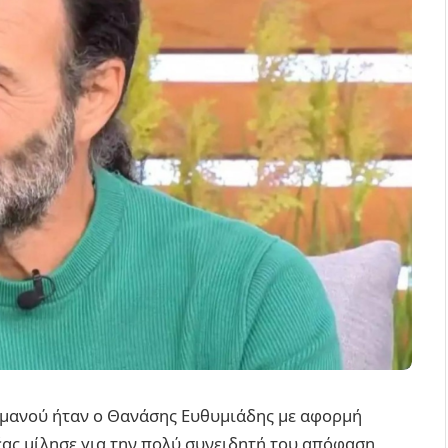
ρμανού ήταν ο Θανάσης Ευθυμιάδης με αφορμή
έας μίλησε για την πολύ συνειδητή του απόφαση