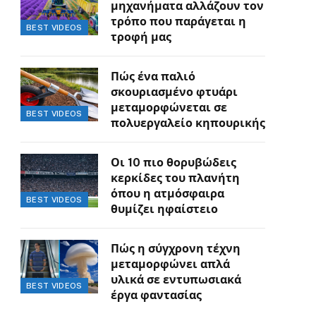
μηχανήματα αλλάζουν τον
τρόπο που παράγεται η
BEST VIDEOS
τροφή μας
Πώς ένα παλιό
σκουριασμένο φτυάρι
μεταμορφώνεται σε
BEST VIDEOS
πολυεργαλείο κηπουρικής
Οι 10 πιο θορυβώδεις
κερκίδες του πλανήτη
όπου η ατμόσφαιρα
BEST VIDEOS
θυμίζει ηφαίστειο
Πώς η σύγχρονη τέχνη
μεταμορφώνει απλά
υλικά σε εντυπωσιακά
BEST VIDEOS
έργα φαντασίας