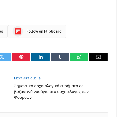
ws
Follow on Flipboard
k
Twitter
Pinterest
LinkedIn
Tumblr
WhatsApp
Email
NEXT ARTICLE
Σημαντικά αρχαιολογικά ευρήματα σε
βυζαντινό ναυάγιο στο αρχιπέλαγος των
Φούρνων