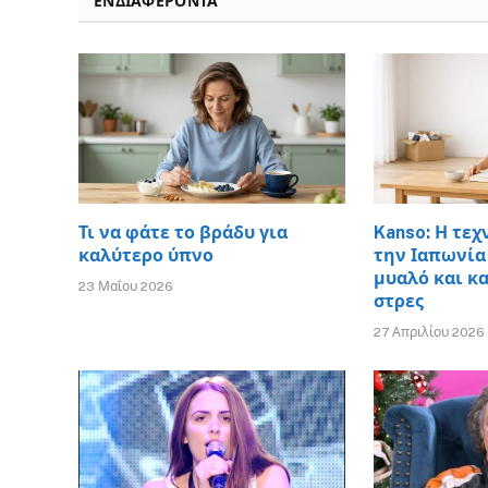
ΕΝΔΙΑΦΈΡΟΝΤΑ
Τι να φάτε το βράδυ για
Kanso: Η τεχ
καλύτερο ύπνο
την Ιαπωνία
μυαλό και κ
23 Μαΐου 2026
στρες
27 Απριλίου 2026